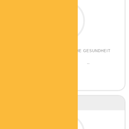
ANDREA VOLLBEDING
BERATERIN FÜR GANZHEITLICHE GESUNDHEIT
UND FITNESS
Qualifikationen: Beraterin für Gesundheit, ...