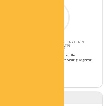
DR. STEFFI LANGE
GRÜNDER- UND UNTERNEHMERBERATERIN
WEGBEREITERIN FÜR NACHHALTIG
ERFOLGREICHE SELBSTÄNDIGE
Qualifikation: Betriebswirtschaft und Fördermittel
Nachhaltigkeitsmanagerin, Gründer- u. Veränderungs-begleiterin,
Strategie-und...