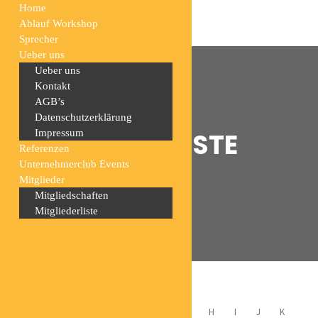
Home
Ablauf Workshop
Sprecher
Ueber uns
Ueber uns
Kontakt
AGB’s
Datenschutzerklärung
MITGLIEDERLISTE
Impressum
Referenzen
Unternehmerclub Events
Mitglieder
Home
Mitgliederliste
Mitgliedschaften
Mitgliederliste
ALL
A
B
C
D
E
F
G
H
I
J
K