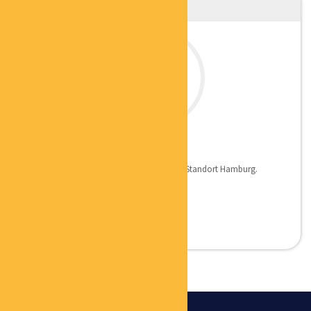
JÜRGEN JÄGER
COACH
Ich vertrete als Coach für erfolgspfad den Standort Hamburg.
Kosten...