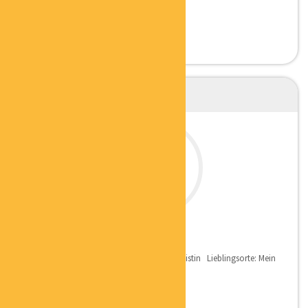
UNTERNEHMENSBERATER
HELENA FRIESEN
SACHWERTSPEZIALISTIN
Qualifikation: Zertifizierte Sachwertspezialistin Lieblingsorte: Mein
Lieblingsort ist mein Garten,...