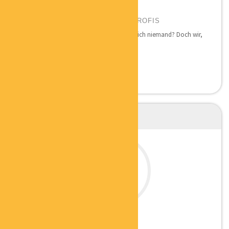
HARTMUT DIETERLE
GESCHÄFTSFÜHRUNG BELEGPROFIS
Niemand macht gerne Buchhaltung. Wirklich niemand? Doch wir,
denn wir...
ANGELA VOLZ
ERFOLGSMENTORIN