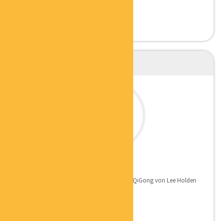
CLAUDIA MARKOVIC
ONLINE QIGONG TRAINERIN
Qualifikation: Tier-1-Lehrer-Zertifikat für QiGong von Lee Holden
und bin...