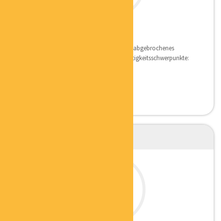
GUNDO SANDERS
DER SICHTBARMACHER
Qualifikation Gelernter Verlagskaufmann, abgebrochenes
Jurastudium, Berufserfahrung seit 1971 Tätigkeitsschwerpunkte:
...