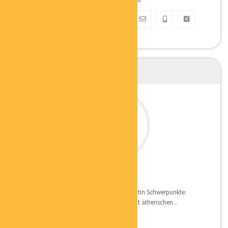
MELANIE EICHMANN
MASSAGETHERAPEUTIN
Qualifikation: InTouch Massagetherapeutin Schwerpunkte:
Individuelle Massagen, Massagetechnik mit ätherischen...