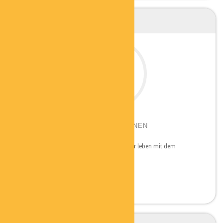
NINA SCHWEPPE
BESSER LEBEN MIT DEM EIGENEN
BIORHYTHMUS
Die Maxime von BEB-Schweppe ist: „Besser leben mit dem
eigenen...