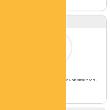
PATRICK HARDTKE
KÜNSTLER
– Ich zeichne gerne, sei es Illustrationen aus Kinderbüchern oder...