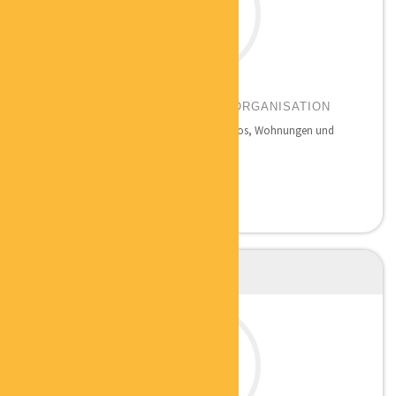
CLAUDIA LUTH
ORDNUNG FÜR ORDNER BÜROORGANISATION
Seit 2009 ordne und systematisiere ich Büros, Wohnungen und
Häuser...