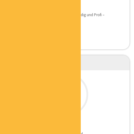
CHRISTIANE MARTIN
MENTALCOACH
Qualifikation: Mehr als 13 Jahre Selbstständig und Profi –
Netzwerkerin...
CARSTEN WERNER
GESCHÄFTSFÜHRER
Hier findet Ihr mehr zu Carsten’s Backround