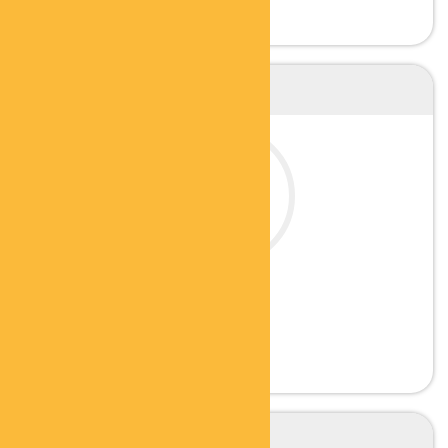
ULRICH FÖRDERER
GESUNDHEITSBERATER