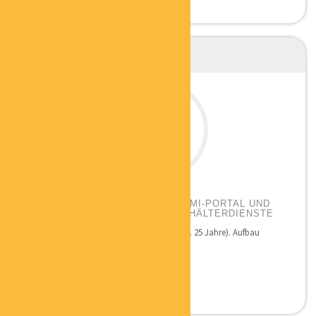
SABINE SERNAU
PORTALBETREIBERIN ZEITFORMI-PORTAL UND
ZEITFORMI – INHABERIN HAUSHÄLTERDIENSTE
Qualifikation: Unternehmerin seit 1998 (ca. 25 Jahre). Aufbau
mehrerer eigener...