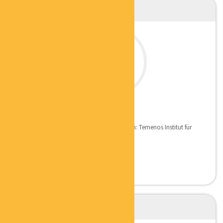
EVA REINARTZ
FENG SHUI BERATERIN
Qualifikation: Homestagerin Ausbildungen: Temenos Institut für
Feng Shui + Geomantie...