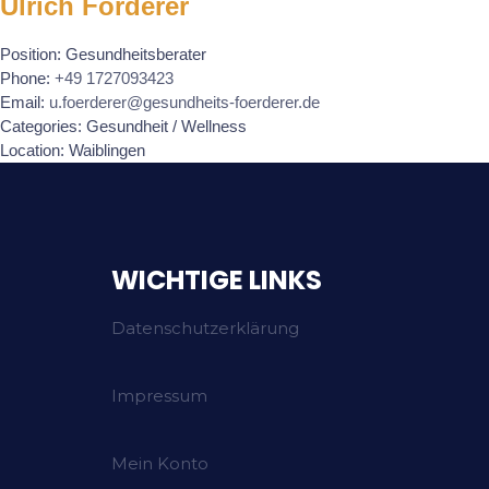
Ulrich Förderer
Position:
Gesundheitsberater
Phone:
+49 1727093423
Email:
u.foerderer@gesundheits-foerderer.de
Categories:
Gesundheit / Wellness
Location:
Waiblingen
WICHTIGE LINKS
Datenschutzerklärung
Impressum
Mein Konto