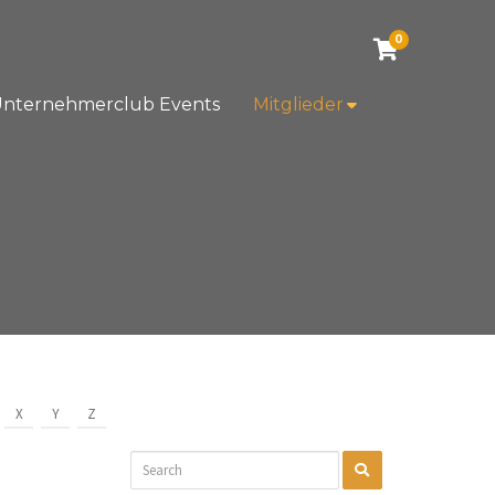
0
nternehmerclub Events
Mitglieder
X
Y
Z