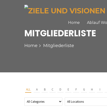
Home
Ablauf W
MITGLIEDERLISTE
Home
Mitgliederliste
ALL
A
B
C
D
E
F
G
H
I