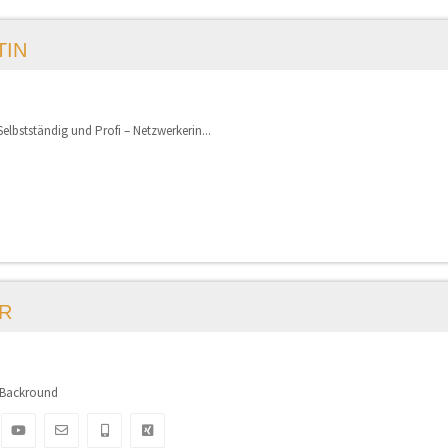
TIN
Selbstständig und Profi – Netzwerkerin...
R
n’s Backround