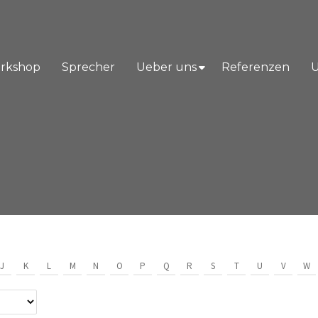
orkshop
Sprecher
Ueber uns
Referenzen
U
J
K
L
M
N
O
P
Q
R
S
T
U
V
W