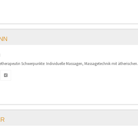
NN
N
herapeutin Schwerpunkte: Individuelle Massagen, Massagetechnik mit ätherischen.
ER