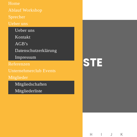
Home
Ablauf Workshop
Sprecher
Ueber uns
Ueber uns
Kontakt
AGB’s
Datenschutzerklärung
MITGLIEDERLISTE
Impressum
Referenzen
Unternehmerclub Events
Mitglieder
Home
Mitgliederliste
Mitgliedschaften
Mitgliederliste
ALL
A
B
C
D
E
F
G
H
I
J
K