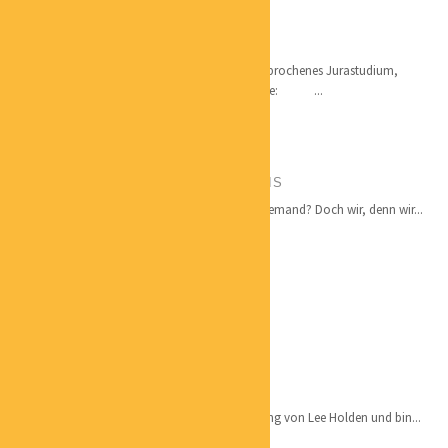
GUNDO SANDERS
DER SICHTBARMACHER
Qualifikation Gelernter Verlagskaufmann, abgebrochenes Jurastudium,
Berufserfahrung seit 1971 Tätigkeitsschwerpunkte: ...
HARTMUT DIETERLE
GESCHÄFTSFÜHRUNG BELEGPROFIS
Niemand macht gerne Buchhaltung. Wirklich niemand? Doch wir, denn wir...
ANGELA VOLZ
ERFOLGSMENTORIN
CLAUDIA MARKOVIC
ONLINE QIGONG TRAINERIN
Qualifikation: Tier-1-Lehrer-Zertifikat für QiGong von Lee Holden und bin...