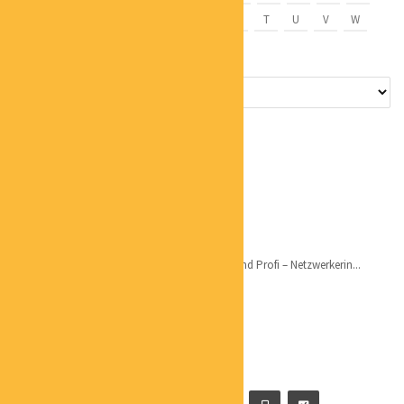
L
M
N
O
P
Q
R
S
T
U
V
W
X
Y
Z
CHRISTIANE MARTIN
MENTALCOACH
Qualifikation: Mehr als 13 Jahre Selbstständig und Profi – Netzwerkerin...
CARSTEN WERNER
GESCHÄFTSFÜHRER
Hier findet Ihr mehr zu Carsten’s Backround