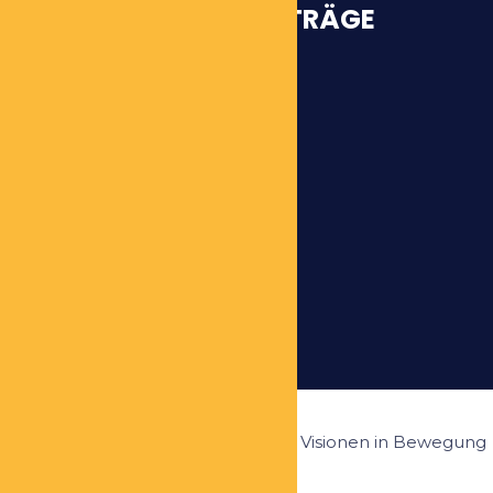
INTERESSANTE BEITRÄGE
Warum?
Vorstellung Workshop
Unsere Werte
Ziele und Visionen
All rights reserved 2024 - Ziele und Visionen in Bewegung
setzen