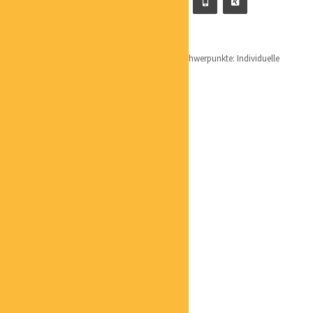
MELANIE EICHMANN
MASSAGETHERAPEUTIN
Qualifikation: InTouch Massagetherapeutin Schwerpunkte: Individuelle
Massagen, Massagetechnik mit ätherischen...
ULRICH FÖRDERER
GESUNDHEITSBERATER
MICHAEL BARTEL
INHABER
HOLGER BEHRENDT
INHABER
HARALD GEBERT