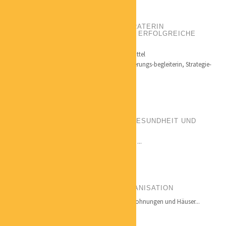
DR. STEFFI LANGE
GRÜNDER- UND UNTERNEHMERBERATERIN
WEGBEREITERIN FÜR NACHHALTIG ERFOLGREICHE
SELBSTÄNDIGE
Qualifikation: Betriebswirtschaft und Fördermittel
Nachhaltigkeitsmanagerin, Gründer- u. Veränderungs-begleiterin, Strategie-
und...
ANDREA VOLLBEDING
BERATERIN FÜR GANZHEITLICHE GESUNDHEIT UND
FITNESS
Qualifikationen: Beraterin für Gesundheit, ...
CLAUDIA LUTH
ORDNUNG FÜR ORDNER BÜROORGANISATION
Seit 2009 ordne und systematisiere ich Büros, Wohnungen und Häuser...