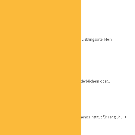
UNTERNEHMENSBERATER
HELENA FRIESEN
SACHWERTSPEZIALISTIN
Qualifikation: Zertifizierte Sachwertspezialistin Lieblingsorte: Mein
Lieblingsort ist mein Garten,...
PATRICK HARDTKE
KÜNSTLER
– Ich zeichne gerne, sei es Illustrationen aus Kinderbüchern oder...
EVA REINARTZ
FENG SHUI BERATERIN
Qualifikation: Homestagerin Ausbildungen: Temenos Institut für Feng Shui +
Geomantie...