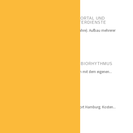
SABINE SERNAU
PORTALBETREIBERIN ZEITFORMI-PORTAL UND
ZEITFORMI – INHABERIN HAUSHÄLTERDIENSTE
Qualifikation: Unternehmerin seit 1998 (ca. 25 Jahre). Aufbau mehrerer
eigener...
NINA SCHWEPPE
BESSER LEBEN MIT DEM EIGENEN BIORHYTHMUS
Die Maxime von BEB-Schweppe ist: „Besser leben mit dem eigenen...
JÜRGEN JÄGER
COACH
Ich vertrete als Coach für erfolgspfad den Standort Hamburg. Kosten...