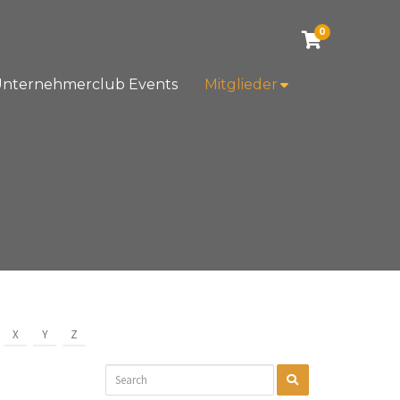
0
nternehmerclub Events
Mitglieder
X
Y
Z