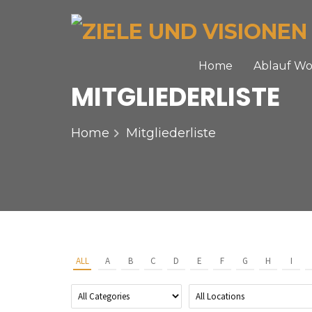
Home
Ablauf W
MITGLIEDERLISTE
Home
Mitgliederliste
ALL
A
B
C
D
E
F
G
H
I