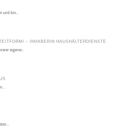
n und bin...
 ZEITFORMI – INHABERIN HAUSHÄLTERDIENSTE
erer eigener...
US
...
ten...