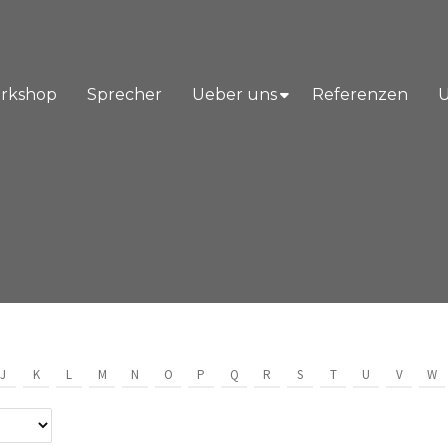
orkshop
Sprecher
Ueber uns
Referenzen
U
J
K
L
M
N
O
P
Q
R
S
T
U
V
W