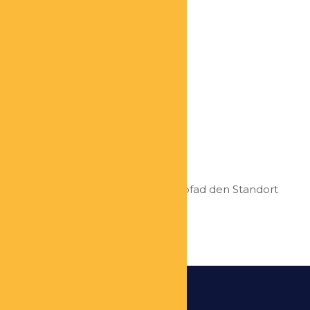
dem eigenen...
Jürgen Jäger
Coach
Ich vertrete als Coach für erfolgspfad den Standort
Hamburg. Kosten...