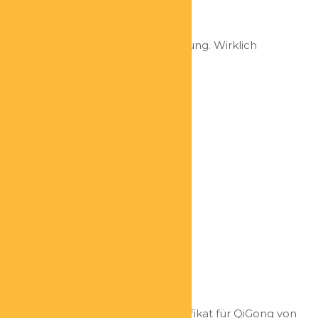
Geschäftsführung Belegprofis
Niemand macht gerne Buchhaltung. Wirklich
niemand? Doch wir, denn wir...
ANGELA VOLZ
Erfolgsmentorin
CLAUDIA MARKOVIC
Online QiGong Trainerin
Qualifikation: Tier-1-Lehrer-Zertifikat für QiGong von