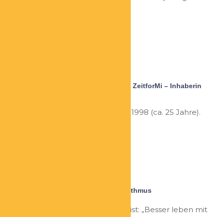
Lee Holden und bin...
Sabine Sernau
Portalbetreiberin ZeitforMi-Portal und ZeitforMi – Inhaberin
Haushälterdienste
Qualifikation: Unternehmerin seit 1998 (ca. 25 Jahre).
Aufbau mehrerer eigener...
Nina Schweppe
Besser leben mit dem eigenen Biorhythmus
Die Maxime von BEB-Schweppe ist: „Besser leben mit