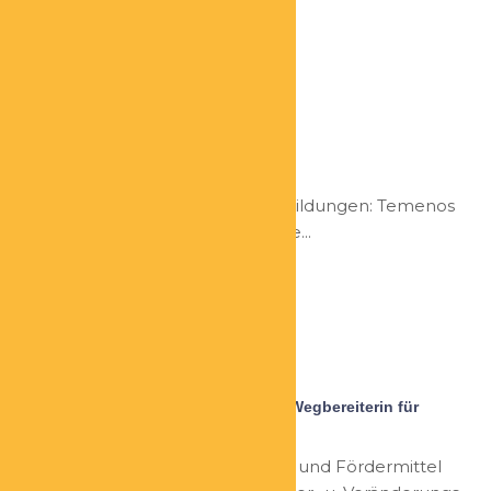
Eva Reinartz
Feng Shui Beraterin
Qualifikation: Homestagerin Ausbildungen: Temenos
Institut für Feng Shui + Geomantie...
Dr. Steffi Lange
Gründer- und Unternehmerberaterin Wegbereiterin für
nachhaltig erfolgreiche Selbständige
Qualifikation: Betriebswirtschaft und Fördermittel