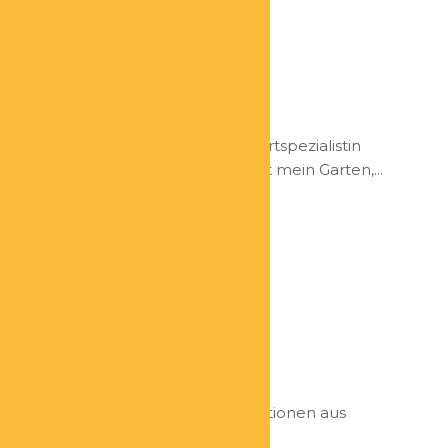
Helena Friesen
Sachwertspezialistin
Qualifikation: Zertifizierte Sachwertspezialistin
Lieblingsorte: Mein Lieblingsort ist mein Garten,...
Patrick Hardtke
Künstler
– Ich zeichne gerne, sei es Illustrationen aus
Kinderbüchern oder...