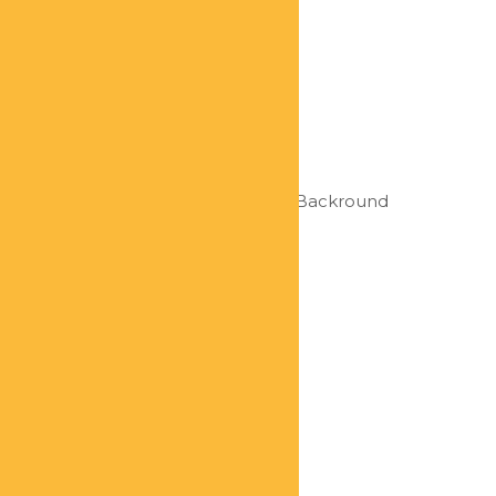
Carsten Werner
Geschäftsführer
Hier findet Ihr mehr zu Carsten’s Backround
Melanie Eichmann