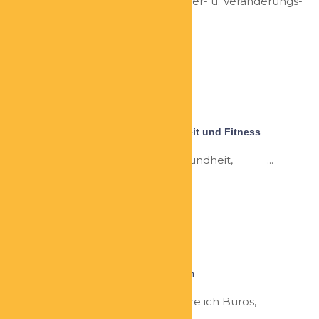
Nachhaltigkeitsmanagerin, Gründer- u. Veränderungs-
begleiterin, Strategie-und...
Andrea Vollbeding
Beraterin für ganzheitliche Gesundheit und Fitness
Qualifikationen: Beraterin für Gesundheit, ...
Claudia Luth
Ordnung für Ordner Büroorganisation
Seit 2009 ordne und systematisiere ich Büros,
Wohnungen und Häuser...