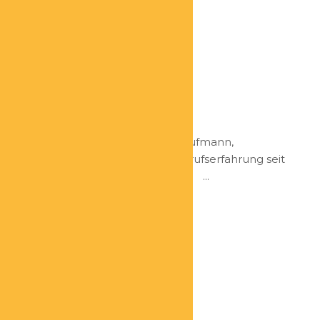
Gundo Sanders
Der Sichtbarmacher
Qualifikation Gelernter Verlagskaufmann,
abgebrochenes Jurastudium, Berufserfahrung seit
1971 Tätigkeitsschwerpunkte: ...
Hartmut Dieterle