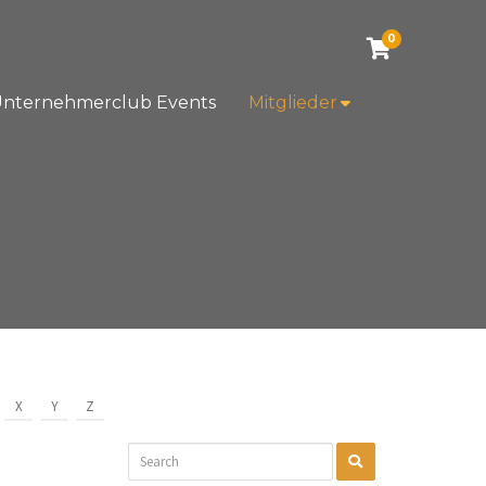
0
nternehmerclub Events
Mitglieder
X
Y
Z