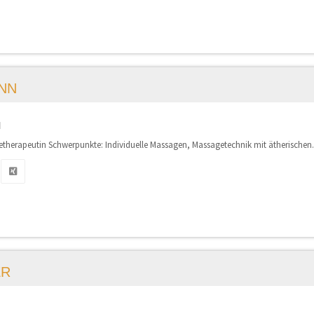
NN
N
herapeutin Schwerpunkte: Individuelle Massagen, Massagetechnik mit ätherischen.
ER