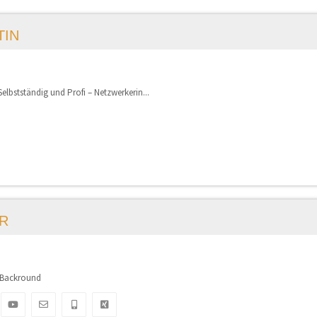
TIN
Selbstständig und Profi – Netzwerkerin...
R
n’s Backround