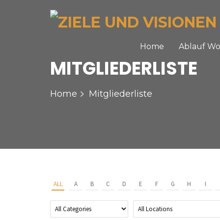
Home
Ablauf W
MITGLIEDERLISTE
Home
Mitgliederliste
ALL
A
B
C
D
E
F
G
H
I