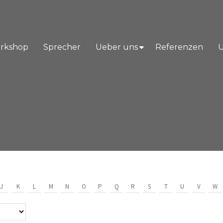
orkshop
Sprecher
Ueber uns
Referenzen
U
J
K
L
M
N
O
P
Q
R
S
T
U
V
W