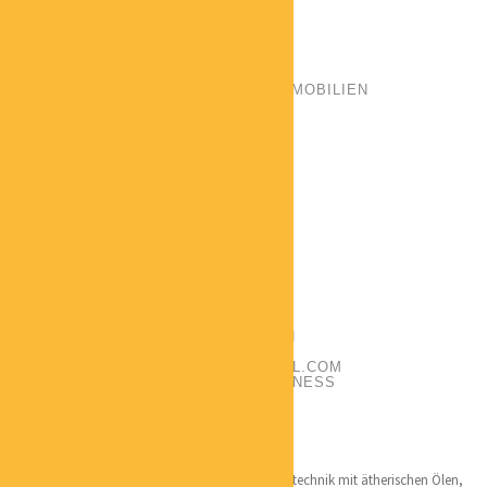
POSITION:
GESCHÄFTSFÜHRER
PHONE:
+4915224591750
EMAIL:
C.WERNER@STEINHAUS.IMMOBILIEN
CATEGORIES:
IMMOBILIEN
LOCATION:
HAMBURG
Hier findet Ihr mehr zu Carsten’s Backround
MELANIE EICHMANN
POSITION:
MASSAGETHERAPEUTIN
PHONE:
+491701837994
EMAIL:
MELANIE.EICHMANN@GMAIL.COM
CATEGORIES:
GESUNDHEIT / WELLNESS
LOCATION:
HAMBURG
Qualifikation:
InTouch Massagetherapeutin
Schwerpunkte: Individuelle Massagen, Massagetechnik mit ätherischen Ölen,