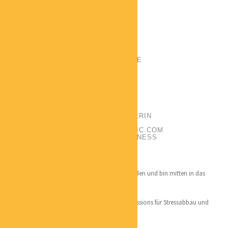
ANGELA VOLZ
POSITION:
ERFOLGSMENTORIN
PHONE:
+4917647632571
EMAIL:
KONTAKT@ANGELA-VOLZ.DE
CATEGORIES:
COACHING
LOCATION:
SACHSEN-ANHALT
CLAUDIA MARKOVIC
POSITION:
ONLINE QIGONG TRAINERIN
PHONE:
+4917682209892
EMAIL:
CLAUDIA@SPIRALINTOMAGIC.COM
CATEGORIES:
GESUNDHEIT / WELLNESS
LOCATION:
LEIPZIG
Qualifikation:
Tier-1-Lehrer-Zertifikat für QiGong von Lee Holden und bin mitten in das
fortgeschrittene Tier-2 Studium.
Theologie Diplom
Schwerpunkte: Individuell angepasste Einzel Sessions für Stressabbau und
Körper-Geist Verbindung