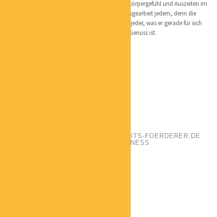
Respekt und Wertschätzung sind mir ein gutes Körpergefühl und Auszeiten im
Alltag wichtig. Das vermittle ich in meiner Massagearbeit jedem, denn die
Menschen sind individuell. So bekommt bei mir jeder, was er gerade für sich
braucht – damit ihr Leben für die Menschen ein Genuss ist.
Website
:
www.freifuehlraum.de
ULRICH FÖRDERER
POSITION:
GESUNDHEITSBERATER
PHONE:
+49 1727093423
EMAIL:
U.FOERDERER@GESUNDHEITS-FOERDERER.DE
CATEGORIES:
GESUNDHEIT / WELLNESS
LOCATION:
WAIBLINGEN
MICHAEL BARTEL
POSITION:
INHABER
PHONE:
+4915734322143
EMAIL:
BFBARTEL@WEB.DE