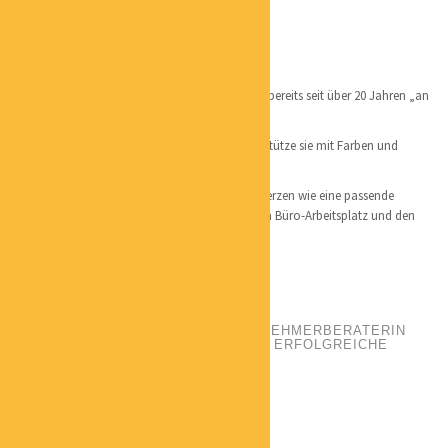
Bergischen Landes
Persönliches
geboren in Nordrhein-Westfalen
Hamburg als Wahlheimat – mittlerweile bin ich bereits seit über 20 Jahren „an
Bord“.
Ich liebe den Umgang mit Menschen und unterstütze sie mit Farben und
Formen.
Mit liegt ein gutes Arbeitsumfeld genauso am Herzen wie eine passende
häusliche Umgebung, d.h. ich finde den exakten Büro-Arbeitsplatz und den
richtigen Ort für den Relax Sessel zu Hause.
DR. STEFFI LANGE
POSITION:
GRÜNDER- UND UNTERNEHMERBERATERIN
WEGBEREITERIN FÜR NACHHALTIG ERFOLGREICHE
SELBSTÄNDIGE
PHONE:
01735845751
EMAIL:
S.LANGE@BWL-LANGE.DE
CATEGORIES:
COACHING
LOCATION:
MAGDEBURG
Qualifikation: