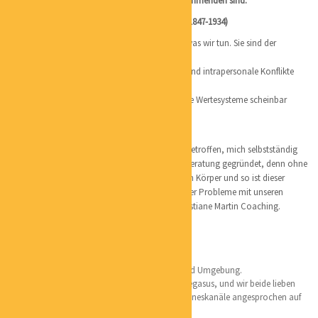
Wahrnehmung auch die Grenzen des Wahrzunehmenden sind.”
G.W. Leadbeater, amerikanischer Schriftsteller (1847-1934)
Die Werte bestimmen, was uns wichtig ist und was wir tun. Sie sind der
Bestandteil unserer
Identität und unseres Selbstkonzeptes. Äußere und intrapersonale Konflikte
können da ihren
Ausgangspunkt erreichen, wo zwei verschiedene Wertesysteme scheinbar
unvereinbar
aufeinandertreffen.
Ich habe vor über 13 Jahren die Entscheidung getroffen, mich selbstständig
zu machen und Christiane Martin Gesundheitsberatung gegründet, denn ohne
Gesundheit geht nichts. Wir haben nur den einen Körper und so ist dieser
Name entstanden. Da ein sehr großer Teil unserer Probleme mit unseren
Gedanken Karussel zu tun hat heißt es nun Christiane Martin Coaching.
Lieblingsorte:
Hamburg, meine Perle, ich liebe diese Stadt und Umgebung.
Lüneburger Heide, hier lebt mein Islandpferd Pegasus, und wir beide lieben
die Natur und das Coaching. Es werden alle Sinneskanäle angesprochen auf
allen Ebenen beim Pferdecoaching.