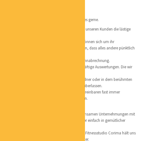
UNTERNEHMENSBERATUNG
LOCATION:
NEU WULMSTORF
Niemand macht gerne Buchhaltung.
Wirklich niemand? Doch wir, denn wir machen es gerne.
Seit mittlerweile mehr als 25 Jahren nehmen wir unseren Kunden die lästige
Belegarbeit ab.
So haben unsere Kunden den Rücken frei und können sich um ihr
Unternehmen kümmern. In dem guten Gedanken, dass alles andere pünktlich
und zuverlässig erledigt wird.
Selbstverständlich übernehmen wir auch die Lohnabrechnung.
Wir sortieren, kontieren und erstellen aussagekräftige Auswertungen. Die wir
auf Wunsch auch gerne besprechen.
Ob die Belege digital übermittelt werden, im Ordner oder in dem berühmten
Schuhkarton. Das bleibt ganz unseren Kunden überlassen.
Das alles bei voller Finanzkontrolle, denn wir vereinbaren fast immer
Festpreise. Und müssen keinen Vergleich scheuen.
Persönliches:
Einen Ausgleich zum Alltag, finden wir in gemeinsamen Unternehmungen mit
der Familie und Freunden. Ob Kino, Musical oder einfach in gemütlicher
Runde klönen. Es findet sich immer was.
Sport könnte mehr sein. Aber unser vierbeiniges Fitnessstudio Corima hält uns
auf Trab. Denn sie muss raus, bei Wind und Wetter.