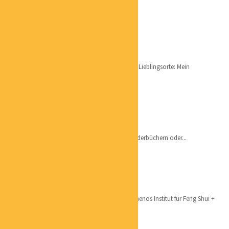
UNTERNEHMENSBERATER
HELENA FRIESEN
SACHWERTSPEZIALISTIN
Qualifikation: Zertifizierte Sachwertspezialistin Lieblingsorte: Mein
Lieblingsort ist mein Garten,...
PATRICK HARDTKE
KÜNSTLER
– Ich zeichne gerne, sei es Illustrationen aus Kinderbüchern oder...
EVA REINARTZ
FENG SHUI BERATERIN
Qualifikation: Homestagerin Ausbildungen: Temenos Institut für Feng Shui +
Geomantie...