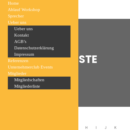
Home
Ablauf Workshop
Sprecher
Ueber uns
Ueber uns
Kontakt
AGB’s
Datenschutzerklärung
MITGLIEDERLISTE
Impressum
Referenzen
Unternehmerclub Events
Mitglieder
Home
Mitgliederliste
Mitgliedschaften
Mitgliederliste
ALL
A
B
C
D
E
F
G
H
I
J
K