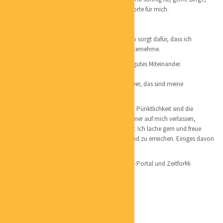
doch auch Wald imd Meer / Seen sind Wohlfühlorte für mich.
Persönliches:
Ich bin sehr tierlieb, besonders mein Hund Frisco sorgt dafür, dass ich
regelmäßig lange Spaziergänge in der Natur unternehme.
Sehr wichtig ist mir Fairness, Vertrauen und ein gutes Miteinander.
Gemeinsam ist man immer stärker.
Das ist Glas ist immer halb voll und nicht halb leer, das sind meine
Grundsätze.
„Alte“ Werte wie Zuverlässigkeit, Ehrlichkeit und Pünktlichkeit sind die
Grundlage für mein Handeln. Man kann sich immer auf mich verlassen,
erwarte dies jedoch auf von meinem Gegenüber. Ich lache gern und freue
mich darauf, noch vieles im Leben zu erleben und zu erreichen. Einiges davon
hoffentlich auch mit Dir / Euch.
Liebe Grüße Sabine Sernau / Inhaberin ZeitforMi-Portal und ZeitforMi
https//:
www.zeitformi-portal.de
https//:
www.zeitformi.de
NINA SCHWEPPE