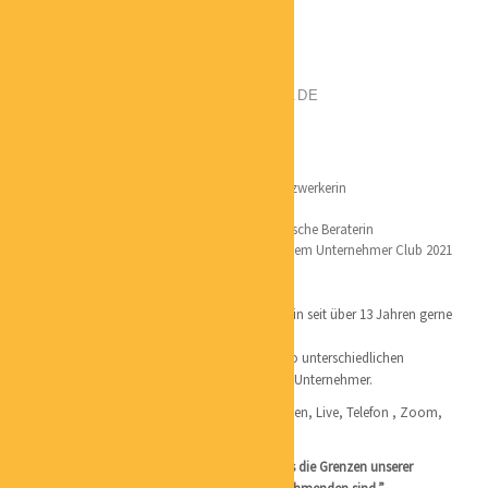
CHRISTIANE MARTIN
POSITION:
MENTALCOACH
PHONE:
+491608144720
EMAIL:
CM@MARTIN-LIVEBALANCE.DE
CATEGORIES:
COACHING
LOCATION:
HAMBURG
Qualifikation:
Mehr als 13 Jahre Selbstständig und Profi – Netzwerkerin
Gross- und Außenhandelskauffrau
Studium zum Personal Coach und Psychologische Beraterin
Gründerin von Martins Round Table 2016 und dem Unternehmer Club 2021
Ich lebe das, was mich wirklich begeistert und bin seit über 13 Jahren gerne
die
Begleitung in Veränderungsprozessen bei den so unterschiedlichen
Herausforderungen für Solo Selbstständige und Unternehmer.
Coaching ganz individuell nach deinen Wünschen, Live, Telefon , Zoom,
Seminare und Pferdecoaching.
“Der häufigste Fehler liegt in der Annahme, dass die Grenzen unserer