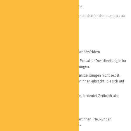
Das Leben hat mich zu dem gemacht, was ich bin.
Querdenkerin – ich gehe gern neue Wege und bin auch manchmal anders als
erwartet
Offen für neue Kontakte und Neues
Zielstrebig, ehrgeizig und ich gebe nicht auf
Fairness und Vertrauen sind mir sehr wichtig
empathisch
ZeitforMi – ist ein Unternehmen mit aktuell 2 Geschäftsfeldern.
Unser deutschlandweites ZeitforMi-Portal ist ein Portal für Dienstleistungen für
Business und Privat für alle Arten von Dienstleistungen.
Ich bin die Portalbetreiberin und erbringe die Dienstleistungen nicht selbst,
sondern die Dienste werden von den Dienstleister:innen erbracht, die sich auf
unserem Portal präsentieren.
Dienstleistungen an einem digitalen Ort zu finden, bedeutet ZeitforMi also
mehr Zeit für mich bzw. für Dich.
Unser Portal hat folgende Vorteile:
Probierpaket 3 Monate kostenfrei für Dienstleister:innen (Neukunden)
feste Preise – komplett unabhängig vom Umsatz
Marketingmaßnahmen möglich – Sichtbarkeit