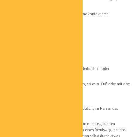
steig heraus, ehe es zu spät ist.
Wenn du mehr wissen willst, kannst du mich gerne kontaktieren.
PATRICK HARDTKE
POSITION:
KÜNSTLER
PHONE:
+4915756030336
EMAIL:
PHARDTKE@WEB.DE
CATEGORIES:
GRAFIK / KUNST
LOCATION:
JÜLICH
– Ich zeichne gerne, sei es Illustrationen aus Kinderbüchern oder
Unterwasserwelten anhand von Fotografien.
– Als Ausgleich bin ich viel in der Natur unterwegs, sei es zu Fuß oder mit dem
Fahrrad
Aufgewachsen bin ich im Kreis Düren, im Raum Jülich, im Herzen des
Braunkohlereviers.
Im laufe des Jahres 2022 werde ich, den lange von mir ausgeführten
Handwerksberuf als Schreiner eintauschen gegen einen Berufsweg, der das
Zeichnen mehr in den Fokus rückt. Denn wenn man selbst durch etwas