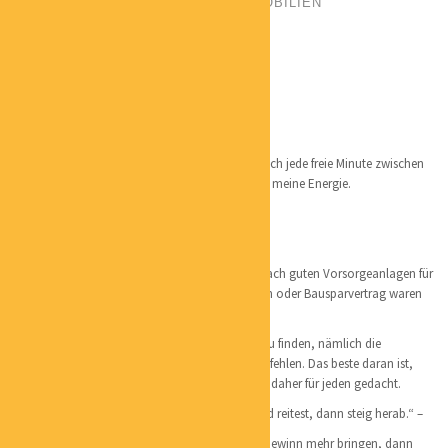
CATEGORIES:
EDELMETALLE
,
IMMOBILIEN
LOCATION:
BIELEFELD
Qualifikation:
Zertifizierte Sachwertspezialistin
Lieblingsorte:
Mein Lieblingsort ist mein Garten, da verbringe ich jede freie Minute zwischen
Beeten von Gemüsen und Blumen. Da tanke ich meine Energie.
Persönliches:
Mein Mann und ich haben vor einigen Jahren nach guten Vorsorgeanlagen für
unsere Kinder gesucht denn mit einem Sparbuch oder Bausparvertrag waren
wir nicht zufrieden.
Und es ist uns auch gelungen ein top Produkt zu finden, nämlich die
Edelmetalle, welche wir mit Freuden weiter empfehlen. Das beste daran ist,
dass man mit kleinen Beträgen anfangen kann, daher für jeden gedacht.
„Wenn du merkst, dass du auf einem toten Pferd reitest, dann steig herab.“ –
Wenn du siehst, dass deine Anlagen dir keinen Gewinn mehr bringen, dann