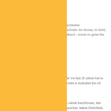
Schwangerschaftsmassage, Reiki
Lieblingsorte:
Hamburg natürlich mit allen wunderbaren Möglichkeiten
Ich bin gern in der Natur und mag all ihre Unterschiede: Am Wasser, im Wald,
in den Bergen oder plattes Land, Inseln oder Festland – immer im guten Mix
mit Ruhe und positiven Menschen
Australien – großartiger Kontinent!
überall, wo Blumen sind
Persönliches:
Geboren und aufgewachsen bin ich an der Ostsee. Vor fast 20 Jahren hat es
mich nach Hamburg gezogen – mit kurzer Stippvisite in Australien bin ich
wieder hierher zurückgekehrt.
Ich liebe Körper und habe deshalb vor mehreren Jahren beschlossen, den
Büroarbeitsplatz gegen einen Massagetisch zu tauschen. Neben Ehrlichkeit,