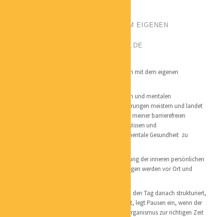
POSITION:
BESSER LEBEN MIT DEM EIGENEN
BIORHYTHMUS
PHONE:
0176/32 51 57 17
EMAIL:
KONTAKT@BEB-SCHWEPPE.DE
CATEGORIES:
COACHING
LOCATION:
TROSTEDT
Die Maxime von BEB-Schweppe ist: „Besser leben mit dem eigenen
Biorhythmus“.
Der Mensch mit seinen individuellen körperlichen und mentalen
Voraussetzungen soll und will viele Herausforderungen meistern und landet
oft in der Überforderung oder Erschöpfung. Ziel meiner barrierefreien
Angebote und Dienstleistungen ist es deshalb, Wissen und
Verhaltensstrategien für mehr körperliche und mentale Gesundheit
zu
vermitteln.
Die Basis für die Veränderung ist die Wahrnehmung der inneren persönlichen
Rhythmen und das Leben mit ihnen. Die Leistungen werden vor Ort und
überregional online und in Präsenz erbracht.
Wer im Einklang mit den inneren Uhren lebt und den Tag danach strukturiert,
nutzt effektiv Höhepunkte der Leistungsfähigkeit, legt Pausen ein, wenn der
Körper sie tatsächlich benötigt und stellt dem Organismus zur richtigen Zeit