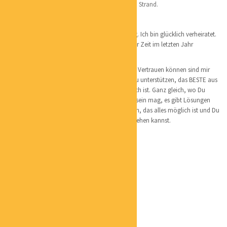
Peter Ording – einfach schön an diesem breiten Strand.
Persönliches:
Geboren und aufgewachsen bin ich in Hamburg. Ich bin glücklich verheiratet.
Unser großer Kinderwunsch hat sich nach langer Zeit im letzten Jahr
verwirklicht. Ich bin Mutter von einem Sohn.
Ein ehrliches Miteinander. Loyalität und wirklich Vertrauen können sind mir
sehr wichtig im Leben. Ich liebe es, Menschen zu unterstützen, das BESTE aus
sich herauszuholen. Zu zeigen, das alles möglich ist. Ganz gleich, wo Du
gerade stehst, wie schwierig auch die Situation sein mag, es gibt Lösungen
und ich bin gerne die Begleitung dafür, zu zeigen, das alles möglich ist und Du
mutig, erfolgreich und lebensfroh deinen Weg gehen kannst.
Team Christiane Martin Coaching:
Claudia Luth
Ordnung für Ordner
Alexander Schneiderbanger