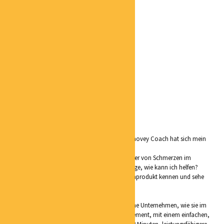
Lieblingsorte: Die Altmark bietet weite
dünn bewohnte Flächen,
ich bin gerne in der Natur
sportlich unterwegs.
Ich liebe auch das Element
Wasser. Das SUV Paddling
habe ich ganz neu für mich
entdeckt.
Persönliches: Geboren bin ich in Stendal,
Aufgewachsen in
Gardelegen/ Altmark. Hier
sind auch meine festen
Wurzeln geblieben, denn
ich liebe meine Heimat.
Mit Abschluss meiner Trainerausbildung zum smovey Coach hat sich mein
berufliches Leben ganz neu ausgerichtet.
Meine Kursteilnehmer berichten mir immer wieder von Schmerzen im
Bewegungsapperat. Für mich stellte sich die Frage, wie kann ich helfen?
Ich lernte ein einzigartiges, zertifiziertes, Medizinprodukt kennen und sehe
genau darin die Lösung!!
Mein Slogan: “Fit wie nie … Frag mich wie “
Ich zeige Kleinunternehmen und mittelständische Unternehmen, wie sie im
Rahmen des betrieblichen Gesundheits-management, mit einem einfachen,