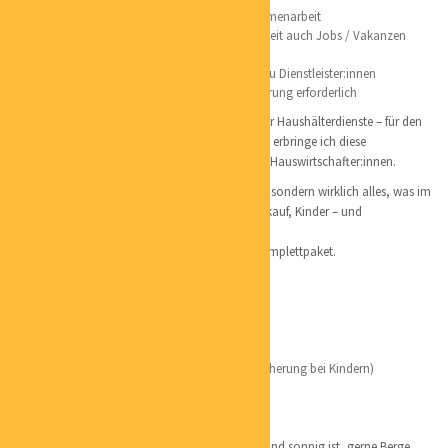
Kooperationsbörse zur Förderung von Zusammenarbeit
In der Firmenpräsentation besteht die Möglichkeit auch Jobs / Vakanzen
anzubieten
Verbraucher: innen / Kunden direkter Kontakt zu Dienstleister:innen
Für Verbraucher:innen / Kunden keine Registrierung erforderlich
Unser zweites Geschäftsfeld ist meine Agentur für Haushälterdienste – für den
„rechten Halbkreis von Hamburg. In diesem Fall erbringe ich diese
Haushälterdienste durch meine festangestellten Hauswirtschafter:innen.
Dabei erledigen wir mehr als nur die Reinigung, sondern wirklich alles, was im
Alltag und Haushalt so anfällt von Wäsche, Einkauf, Kinder – und
Hundebetreuung, Kochen u.v.m.
Auch Bürohilfe bieten wir dabei an. Eben ein Komplettpaket.
Vorteil: Meine Haushälter:innen:
Einwandfrei deutschsprachig,
Fest angestellt und regelmäßig geschult
Haftpflicht – und unfallversichert
Vorlage erweitertes Führungszeugnis (zur Absicherung bei Kindern)
Motiviert und engagiert
Lieblingsorte:
Hamburg = Wahlheimat und dort wo es warm und sonnig ist, gerne Berge,