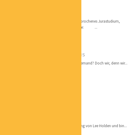
GUNDO SANDERS
DER SICHTBARMACHER
Qualifikation Gelernter Verlagskaufmann, abgebrochenes Jurastudium,
Berufserfahrung seit 1971 Tätigkeitsschwerpunkte: ...
HARTMUT DIETERLE
GESCHÄFTSFÜHRUNG BELEGPROFIS
Niemand macht gerne Buchhaltung. Wirklich niemand? Doch wir, denn wir...
ANGELA VOLZ
ERFOLGSMENTORIN
CLAUDIA MARKOVIC
ONLINE QIGONG TRAINERIN
Qualifikation: Tier-1-Lehrer-Zertifikat für QiGong von Lee Holden und bin...