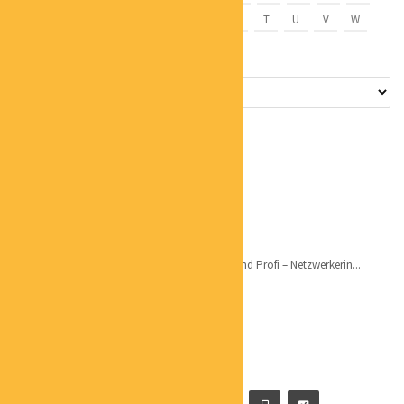
L
M
N
O
P
Q
R
S
T
U
V
W
X
Y
Z
CHRISTIANE MARTIN
MENTALCOACH
Qualifikation: Mehr als 13 Jahre Selbstständig und Profi – Netzwerkerin...
CARSTEN WERNER
GESCHÄFTSFÜHRER
Hier findet Ihr mehr zu Carsten’s Backround