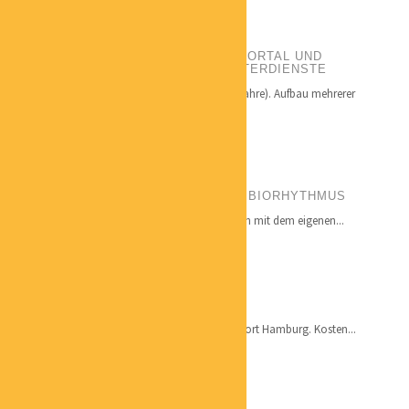
SABINE SERNAU
PORTALBETREIBERIN ZEITFORMI-PORTAL UND
ZEITFORMI – INHABERIN HAUSHÄLTERDIENSTE
Qualifikation: Unternehmerin seit 1998 (ca. 25 Jahre). Aufbau mehrerer
eigener...
NINA SCHWEPPE
BESSER LEBEN MIT DEM EIGENEN BIORHYTHMUS
Die Maxime von BEB-Schweppe ist: „Besser leben mit dem eigenen...
JÜRGEN JÄGER
COACH
Ich vertrete als Coach für erfolgspfad den Standort Hamburg. Kosten...