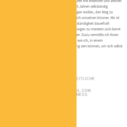
Ich bin unheimlich kreativ und möchte meine Ideen mit kreativen und aktiven
Menschen umsetzen. Daher habe ich mich vor 15 Jahren selbständig
gemacht, um denen, die diesen Schritt auch wagen wollen, den Weg zu
bereiten, damit sie ihre Ideen langfristig erfolgreich umsetzen können. Mir ist
es wichtig, den Menschen zu helfen, in ihrer Selbständigkeit dauerhaft
glücklich zu sein, den Alltag nach ihren Vorstellungen zu meistern und damit
unserer Umwelt so wenig wie möglich zu schaden. Dazu vermittle ich ihnen
meine Erfahrungen und Ideen, damit sie, genau wie ich, in einem
„wandelwütigen“ Umfeld der Fels in der Brandung sein können, um sich selbst
und andere glücklich zu machen.
ANDREA VOLLBEDING
POSITION:
BERATERIN FÜR GANZHEITLICHE
GESUNDHEIT UND FITNESS
PHONE:
01739572012
EMAIL:
VOLLBEDINGANDREA@GMAIL.COM
CATEGORIES:
GESUNDHEIT / WELLNESS
LOCATION:
GARDELEGEN
Qualifikationen: Beraterin für Gesundheit,
Fitness, Hanf,
Osmosewasserfilteranlage
Schwerpunkte: smoveyCoach,
Medizinproduktberaterin