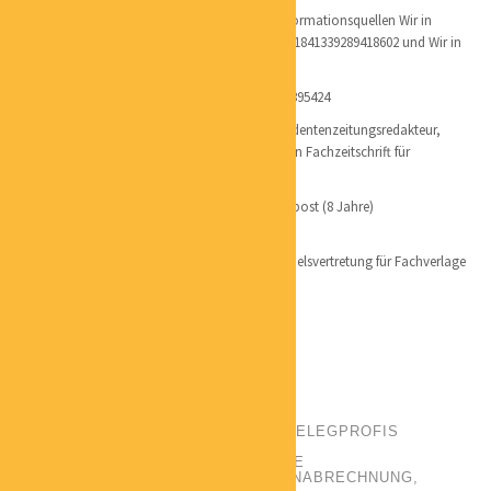
aktuell: zwei Facebook-Gruppen als örtliche Informationsquellen Wir in
Jöhlingen
https://www.facebook.com/groups/1841339289418602
und Wir in
Wössingen
https://www.facebook.com/groups/587996798395424
Berufliche Stationen Schüler- und Studentenzeitungsredakteur,
Gründer und Herausgeber der größten deutschen Fachzeitschrift für
Jurastudenten
Hamburger Morgenpost (8 Jahre)
Eventagentur (knapp 2 Jahre)
Selbstständige Handelsvertretung für Fachverlage
und die Hamburger Morgenpost seit 1998
Redaktionsbüro und Werbeberatung
Buchmarketing
HARTMUT DIETERLE
POSITION:
GESCHÄFTSFÜHRUNG BELEGPROFIS
PHONE:
040 74527507
EMAIL:
SERVICE@BELEGPROFIS.DE
CATEGORIES:
BUCHHALTUNG
,
LOHNABRECHNUNG
,