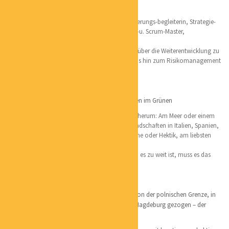
Betriebswirtschaft und Fördermittel
Nachhaltigkeitsmanagerin, Gründer- u. Veränderungs-begleiterin, Strategie-
und Positionierungsexpertin, Agilecoach, OKR-u. Scrum-Master,
Sanierungsberaterin
Schwerpunkte: Beratung von der Gründung an über die Weiterentwicklung zu
rentablen, umweltschonenden Unternehmen bis hin zum Risikomanagement
und der Unternehmensübergabe
Lieblingsorte:
Ostsee, am liebsten der Darß und mein Häuschen im Grünen
Ich mag Familie, Natur und viel Grün um mich herum: Am Meer oder einem
See, in den Bergen in Österreich,
herrlichen Landschaften in Italien, Spanien,
Portugal, einer Insel oder im Museum – mit Ruhe oder Hektik, am liebsten
mit fröhlichen Menschen
Gern kurve ich mit meinem e-Bike herum, wenn es zu weit ist, muss es das
eAuto sein
Persönliches:
Geboren und aufgewachsen bin ich nicht weit von der polnischen Grenze, in
Cottbus. Vor über 40 Jahren hat es mich nach Magdeburg gezogen – der
Liebe wegen und ich bin immer noch hier;)