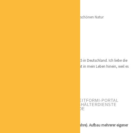
Lieblingsorte:
Südafrika mit seiner bunten Vielfalt und wunderschönen Natur
Überall, wo Natur ist
Die Ostsee ist für mich eine Kraftquelle
Die Sächsische Schweiz mit seine uralten Steine
Persönliches:
Ich bin in Südafrika geboren und wohne seit 2015 in Deutschland. Ich liebe die
Natur und gutes Essen. Da passt QiGong sehr gut in mein Leben hinein, weil es
sich auch um Natur handelt.
SABINE SERNAU
POSITION:
PORTALBETREIBERIN ZEITFORMI-PORTAL
UND ZEITFORMI – INHABERIN HAUSHÄLTERDIENSTE
EMAIL:
INFO@ZEITFORMI-PORTAL.DE
CATEGORIES:
MARKETING
LOCATION:
HAMBURG
Qualifikation: Unternehmerin seit 1998 (ca. 25 Jahre). Aufbau mehrerer eigener
Firmen.