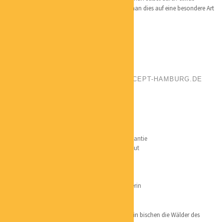
inspiriert, bewegt und motiviert wird, möchte man dies auf eine besondere Art
und Weise an andere weitergeben.
EVA REINARTZ
POSITION:
FENG SHUI BERATERIN
PHONE:
+4940 639 17 660
EMAIL:
KONTAKT@PERSONAL-CONCEPT-HAMBURG.DE
LOCATION:
HAMBURG
Qualifikation:
Homestagerin
Ausbildungen:
Temenos Institut für Feng Shui + Geomantie
Larry Sang
– American Feng Shui Institut
Coach –
Landsiedel Institut
DIE – Profilpass
Industriekauffrau / Personalkauffrau / Ausbilderin
Lieblingsorte
überall dort, wo es Wasser und Weite gibt und ein bischen die Wälder des