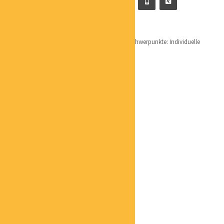
MELANIE EICHMANN
MASSAGETHERAPEUTIN
Qualifikation: InTouch Massagetherapeutin Schwerpunkte: Individuelle
Massagen, Massagetechnik mit ätherischen...
ULRICH FÖRDERER
GESUNDHEITSBERATER
MICHAEL BARTEL
INHABER
HOLGER BEHRENDT
INHABER
HARALD GEBERT