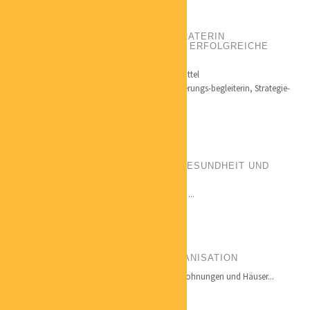
DR. STEFFI LANGE
GRÜNDER- UND UNTERNEHMERBERATERIN
WEGBEREITERIN FÜR NACHHALTIG ERFOLGREICHE
SELBSTÄNDIGE
Qualifikation: Betriebswirtschaft und Fördermittel
Nachhaltigkeitsmanagerin, Gründer- u. Veränderungs-begleiterin, Strategie-
und...
ANDREA VOLLBEDING
BERATERIN FÜR GANZHEITLICHE GESUNDHEIT UND
FITNESS
Qualifikationen: Beraterin für Gesundheit, ...
CLAUDIA LUTH
ORDNUNG FÜR ORDNER BÜROORGANISATION
Seit 2009 ordne und systematisiere ich Büros, Wohnungen und Häuser...