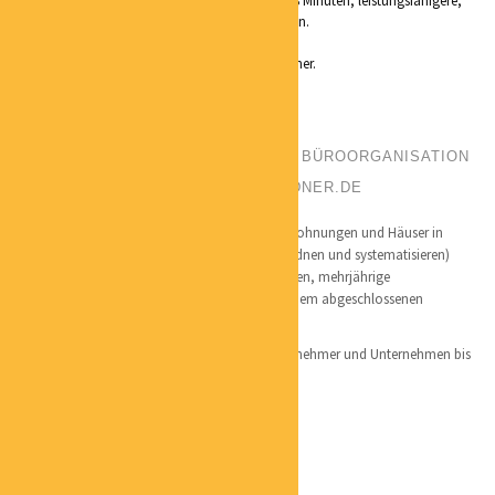
täglichen Knopfdruck und einer Zeitdauer von 8 Minuten, leistungsfähigere,
gesündere und zufriedenere Mitarbeiter gewinnen.
Willst du wissen wie??
Dann bin ich genau dein richtiger Ansprechpartner.
CLAUDIA LUTH
POSITION:
ORDNUNG FÜR ORDNER BÜROORGANISATION
PHONE:
015121268632
EMAIL:
LUTH@ORDNUNG-FUER-ORDNER.DE
CATEGORIES:
COACHING
Seit 2009 ordne und systematisiere ich Büros, Wohnungen und Häuser in
Hamburg und Umgebung. Meine Superkraft (ordnen und systematisieren)
wurde geschärft durch jahrelanges Hobbyräumen, mehrjährige
Selbständigkeit als Büroorganisatorin und meinem abgeschlossenen
Bibliothekswesenstudium.
Meine Kunden sind Privatpersonen, Einzelunternehmer und Unternehmen bis
zu 10 Mitarbeitern.
GUNDO SANDERS