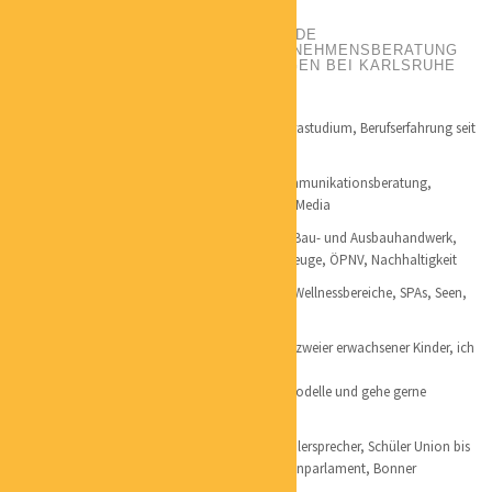
POSITION:
DER SICHTBARMACHER
PHONE:
+49 170 2031759
EMAIL:
GSANDERS@MM-SANDERS.DE
CATEGORIES:
MARKETING
,
UNTERNEHMENSBERATUNG
LOCATION:
WALZBACHTAL-JÖHLINGEN BEI KARLSRUHE
Qualifikation
Gelernter Verlagskaufmann, abgebrochenes Jurastudium, Berufserfahrung seit
1971
Tätigkeitsschwerpunkte: Werbe- und Kommunikationsberatung,
Strategieentwicklung, Redaktionsarbeit, Social Media
Themenschwerpunkte: Livemarketing, Bau- und Ausbauhandwerk,
alternative Antriebe, Transporter und Nutzfahrzeuge, ÖPNV, Nachhaltigkeit
Lieblingsorte Schwimmbäder, Wellnessbereiche, SPAs, Seen,
Strände
Persönliches Verheiratet, Vater zweier erwachsener Kinder, ich
liebe Jesus und die Bibel
Elefanten begeistern mich, ich sammle sie als Modelle und gehe gerne
Schwimmen
Engagement: Klassen- und Schülersprecher, Schüler Union bis
zum stellvertretenden Bundessprecher, Studentenparlament, Bonner
Friedensforum, Afghanistan Komitee,