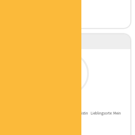
UNTERNEHMENSBERATER
HELENA FRIESEN
SACHWERTSPEZIALISTIN
Qualifikation: Zertifizierte Sachwertspezialistin Lieblingsorte: Mein
Lieblingsort ist mein Garten,...