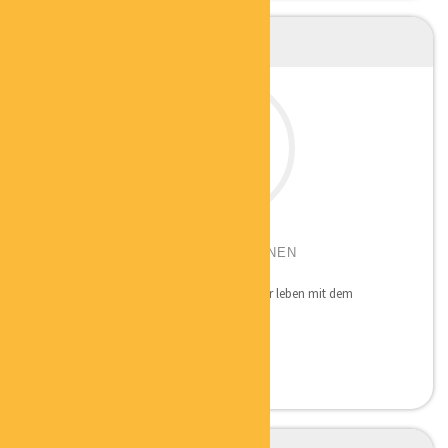
NINA SCHWEPPE
BESSER LEBEN MIT DEM EIGENEN
BIORHYTHMUS
Die Maxime von BEB-Schweppe ist: „Besser leben mit dem
eigenen...