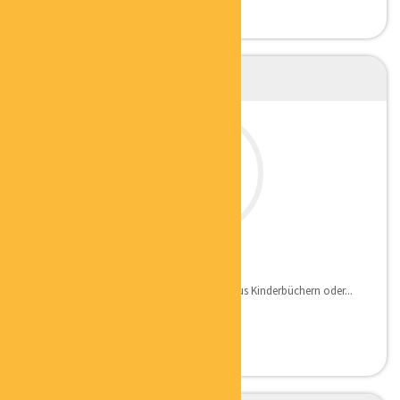
PATRICK HARDTKE
KÜNSTLER
– Ich zeichne gerne, sei es Illustrationen aus Kinderbüchern oder...