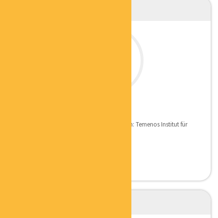
EVA REINARTZ
FENG SHUI BERATERIN
Qualifikation: Homestagerin Ausbildungen: Temenos Institut für
Feng Shui + Geomantie...