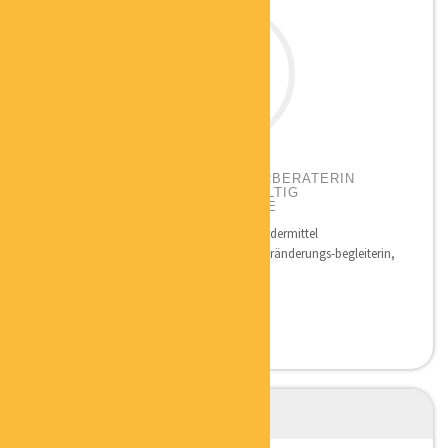
DR. STEFFI LANGE
GRÜNDER- UND UNTERNEHMERBERATERIN
WEGBEREITERIN FÜR NACHHALTIG
ERFOLGREICHE SELBSTÄNDIGE
Qualifikation: Betriebswirtschaft und Fördermittel
Nachhaltigkeitsmanagerin, Gründer- u. Veränderungs-begleiterin,
Strategie-und...