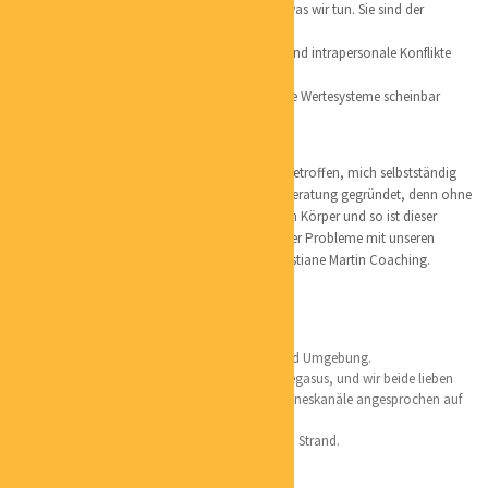
Die Werte bestimmen, was uns wichtig ist und was wir tun. Sie sind der
Bestandteil unserer
Identität und unseres Selbstkonzeptes. Äußere und intrapersonale Konflikte
können da ihren
Ausgangspunkt erreichen, wo zwei verschiedene Wertesysteme scheinbar
unvereinbar
aufeinandertreffen.
Ich habe vor über 13 Jahren die Entscheidung getroffen, mich selbstständig
zu machen und Christiane Martin Gesundheitsberatung gegründet, denn ohne
Gesundheit geht nichts. Wir haben nur den einen Körper und so ist dieser
Name entstanden. Da ein sehr großer Teil unserer Probleme mit unseren
Gedanken Karussel zu tun hat heißt es nun Christiane Martin Coaching.
Lieblingsorte:
Hamburg, meine Perle, ich liebe diese Stadt und Umgebung.
Lüneburger Heide, hier lebt mein Islandpferd Pegasus, und wir beide lieben
die Natur und das Coaching. Es werden alle Sinneskanäle angesprochen auf
allen Ebenen beim Pferdecoaching.
Peter Ording – einfach schön an diesem breiten Strand.
Persönliches: