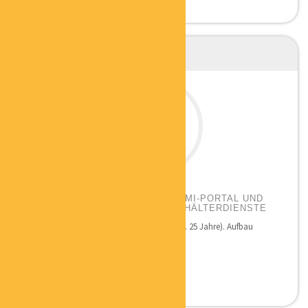
SABINE SERNAU
PORTALBETREIBERIN ZEITFORMI-PORTAL UND
ZEITFORMI – INHABERIN HAUSHÄLTERDIENSTE
Qualifikation: Unternehmerin seit 1998 (ca. 25 Jahre). Aufbau
mehrerer eigener...