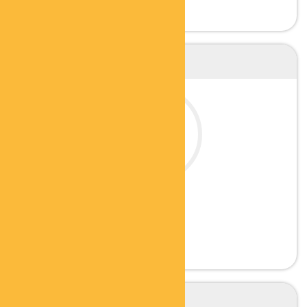
ULRICH FÖRDERER
GESUNDHEITSBERATER