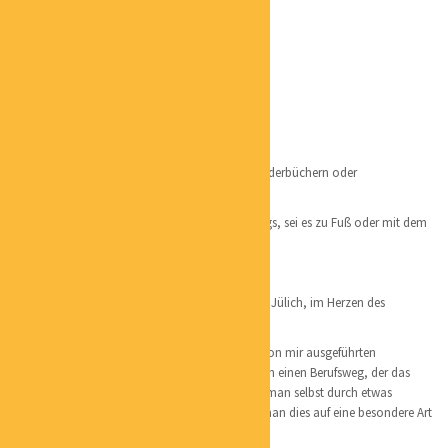
PATRICK HARDTKE
POSITION:
KÜNSTLER
PHONE:
+4915756030336
EMAIL:
PHARDTKE@WEB.DE
CATEGORIES:
GRAFIK / KUNST
LOCATION:
JÜLICH
– Ich zeichne gerne, sei es Illustrationen aus Kinderbüchern oder
Unterwasserwelten anhand von Fotografien.
– Als Ausgleich bin ich viel in der Natur unterwegs, sei es zu Fuß oder mit dem
Fahrrad
Aufgewachsen bin ich im Kreis Düren, im Raum Jülich, im Herzen des
Braunkohlereviers.
Im laufe des Jahres 2022 werde ich, den lange von mir ausgeführten
Handwerksberuf als Schreiner eintauschen gegen einen Berufsweg, der das
Zeichnen mehr in den Fokus rückt. Denn wenn man selbst durch etwas
inspiriert, bewegt und motiviert wird, möchte man dies auf eine besondere Art
und Weise an andere weitergeben.