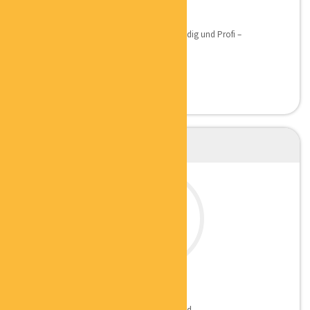
CHRISTIANE MARTIN
MENTALCOACH
Qualifikation: Mehr als 13 Jahre Selbstständig und Profi –
Netzwerkerin...
CARSTEN WERNER
GESCHÄFTSFÜHRER
Hier findet Ihr mehr zu Carsten’s Backround