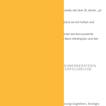
geboren in Nordrhein-Westfalen
Hamburg als Wahlheimat – mittlerweile bin ich bereits seit über 20 Jahren „an
Bord“.
Ich liebe den Umgang mit Menschen und unterstütze sie mit Farben und
Formen.
Mit liegt ein gutes Arbeitsumfeld genauso am Herzen wie eine passende
häusliche Umgebung, d.h. ich finde den exakten Büro-Arbeitsplatz und den
richtigen Ort für den Relax Sessel zu Hause.
DR. STEFFI LANGE
POSITION:
GRÜNDER- UND UNTERNEHMERBERATERIN
WEGBEREITERIN FÜR NACHHALTIG ERFOLGREICHE
SELBSTÄNDIGE
PHONE:
01735845751
EMAIL:
S.LANGE@BWL-LANGE.DE
CATEGORIES:
COACHING
LOCATION:
MAGDEBURG
Qualifikation:
Betriebswirtschaft und Fördermittel
Nachhaltigkeitsmanagerin, Gründer- u. Veränderungs-begleiterin, Strategie-