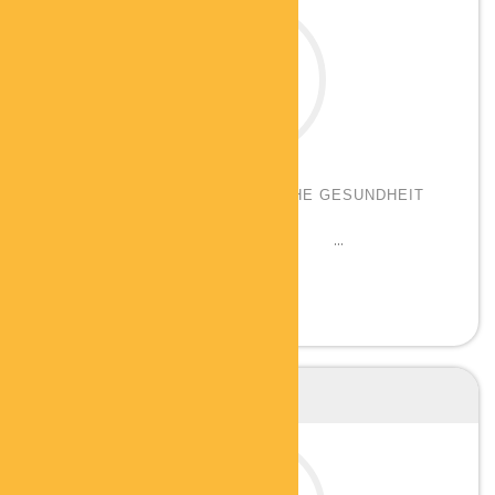
ANDREA VOLLBEDING
BERATERIN FÜR GANZHEITLICHE GESUNDHEIT
UND FITNESS
Qualifikationen: Beraterin für Gesundheit, ...