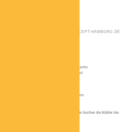
EVA REINARTZ
POSITION:
FENG SHUI BERATERIN
PHONE:
+4940 639 17 660
EMAIL:
KONTAKT@PERSONAL-CONCEPT-HAMBURG.DE
LOCATION:
HAMBURG
Qualifikation:
Homestagerin
Ausbildungen:
Temenos Institut für Feng Shui + Geomantie
Larry Sang
– American Feng Shui Institut
Coach –
Landsiedel Institut
DIE – Profilpass
Industriekauffrau / Personalkauffrau / Ausbilderin
Lieblingsorte
überall dort, wo es Wasser und Weite gibt und ein bischen die Wälder des
Bergischen Landes
Persönliches