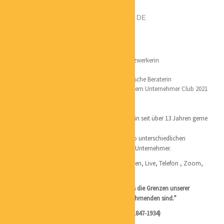
POSITION:
MENTALCOACH
PHONE:
+491608144720
EMAIL:
CM@MARTIN-LIVEBALANCE.DE
CATEGORIES:
COACHING
LOCATION:
HAMBURG
Qualifikation:
Mehr als 13 Jahre Selbstständig und Profi – Netzwerkerin
Gross- und Außenhandelskauffrau
Studium zum Personal Coach und Psychologische Beraterin
Gründerin von Martins Round Table 2016 und dem Unternehmer Club 2021
Ich lebe das, was mich wirklich begeistert und bin seit über 13 Jahren gerne
die
Begleitung in Veränderungsprozessen bei den so unterschiedlichen
Herausforderungen für Solo Selbstständige und Unternehmer.
Coaching ganz individuell nach deinen Wünschen, Live, Telefon , Zoom,
Seminare und Pferdecoaching.
“Der häufigste Fehler liegt in der Annahme, dass die Grenzen unserer
Wahrnehmung auch die Grenzen des Wahrzunehmenden sind.”
G.W. Leadbeater, amerikanischer Schriftsteller (1847-1934)