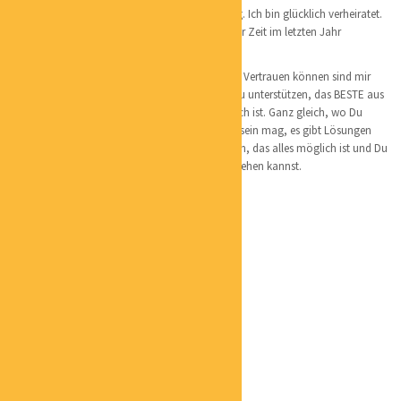
Geboren und aufgewachsen bin ich in Hamburg. Ich bin glücklich verheiratet.
Unser großer Kinderwunsch hat sich nach langer Zeit im letzten Jahr
verwirklicht. Ich bin Mutter von einem Sohn.
Ein ehrliches Miteinander. Loyalität und wirklich Vertrauen können sind mir
sehr wichtig im Leben. Ich liebe es, Menschen zu unterstützen, das BESTE aus
sich herauszuholen. Zu zeigen, das alles möglich ist. Ganz gleich, wo Du
gerade stehst, wie schwierig auch die Situation sein mag, es gibt Lösungen
und ich bin gerne die Begleitung dafür, zu zeigen, das alles möglich ist und Du
mutig, erfolgreich und lebensfroh deinen Weg gehen kannst.
Team Christiane Martin Coaching:
Claudia Luth
Ordnung für Ordner
Alexander Schneiderbanger
ASS Marketing