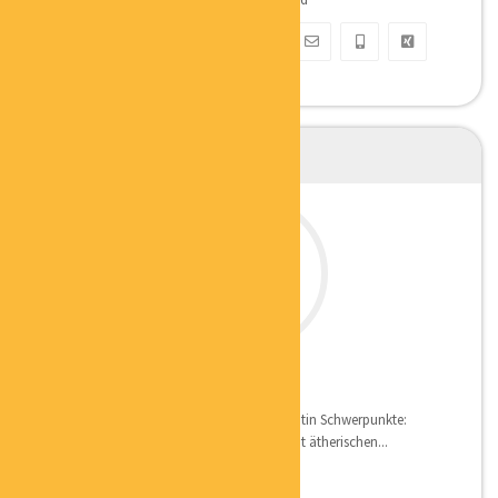
MELANIE EICHMANN
MASSAGETHERAPEUTIN
Qualifikation: InTouch Massagetherapeutin Schwerpunkte:
Individuelle Massagen, Massagetechnik mit ätherischen...