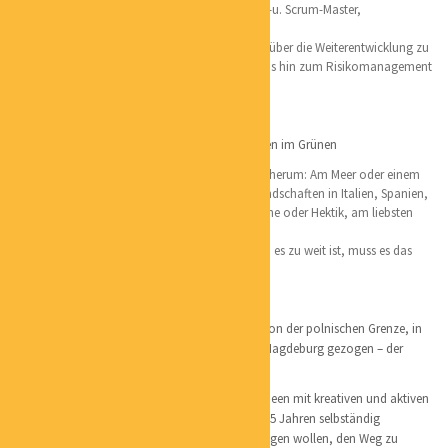
und Positionierungsexpertin, Agilecoach, OKR-u. Scrum-Master,
Sanierungsberaterin
Schwerpunkte: Beratung von der Gründung an über die Weiterentwicklung zu
rentablen, umweltschonenden Unternehmen bis hin zum Risikomanagement
und der Unternehmensübergabe
Lieblingsorte:
Ostsee, am liebsten der Darß und mein Häuschen im Grünen
Ich mag Familie, Natur und viel Grün um mich herum: Am Meer oder einem
See, in den Bergen in Österreich,
herrlichen Landschaften in Italien, Spanien,
Portugal, einer Insel oder im Museum – mit Ruhe oder Hektik, am liebsten
mit fröhlichen Menschen
Gern kurve ich mit meinem e-Bike herum, wenn es zu weit ist, muss es das
eAuto sein
Persönliches:
Geboren und aufgewachsen bin ich nicht weit von der polnischen Grenze, in
Cottbus. Vor über 40 Jahren hat es mich nach Magdeburg gezogen – der
Liebe wegen und ich bin immer noch hier;)
Ich bin unheimlich kreativ und möchte meine Ideen mit kreativen und aktiven
Menschen umsetzen. Daher habe ich mich vor 15 Jahren selbständig
gemacht, um denen, die diesen Schritt auch wagen wollen, den Weg zu