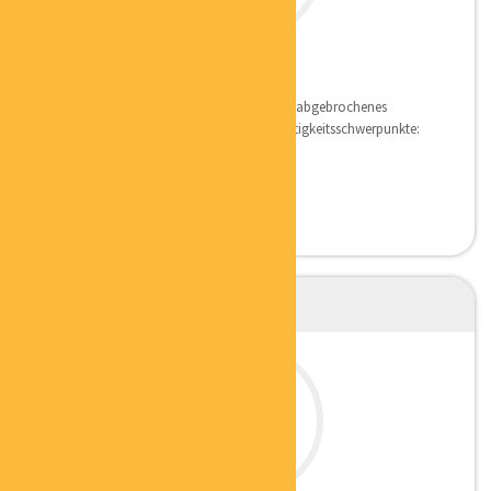
GUNDO SANDERS
DER SICHTBARMACHER
Qualifikation Gelernter Verlagskaufmann, abgebrochenes
Jurastudium, Berufserfahrung seit 1971 Tätigkeitsschwerpunkte:
...