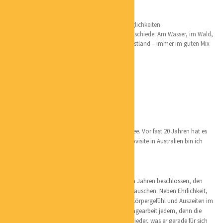
Lieblingsorte:
Hamburg natürlich mit allen wunderbaren Möglichkeiten
Ich bin gern in der Natur und mag all ihre Unterschiede: Am Wasser, im Wald,
in den Bergen oder plattes Land, Inseln oder Festland – immer im guten Mix
mit Ruhe und positiven Menschen
Australien – großartiger Kontinent!
überall, wo Blumen sind
Persönliches:
Geboren und aufgewachsen bin ich an der Ostsee. Vor fast 20 Jahren hat es
mich nach Hamburg gezogen – mit kurzer Stippvisite in Australien bin ich
wieder hierher zurückgekehrt.
Ich liebe Körper und habe deshalb vor mehreren Jahren beschlossen, den
Büroarbeitsplatz gegen einen Massagetisch zu tauschen. Neben Ehrlichkeit,
Respekt und Wertschätzung sind mir ein gutes Körpergefühl und Auszeiten im
Alltag wichtig. Das vermittle ich in meiner Massagearbeit jedem, denn die
Menschen sind individuell. So bekommt bei mir jeder, was er gerade für sich