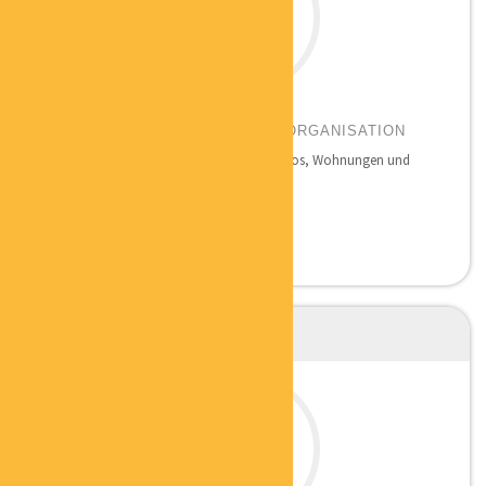
CLAUDIA LUTH
ORDNUNG FÜR ORDNER BÜROORGANISATION
Seit 2009 ordne und systematisiere ich Büros, Wohnungen und
Häuser...