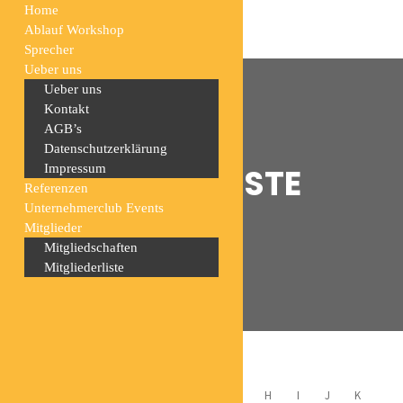
Home
Ablauf Workshop
Sprecher
Ueber uns
Ueber uns
Kontakt
AGB’s
Datenschutzerklärung
MITGLIEDERLISTE
Impressum
Referenzen
Unternehmerclub Events
Mitglieder
Home
Mitgliederliste
Mitgliedschaften
Mitgliederliste
ALL
A
B
C
D
E
F
G
H
I
J
K