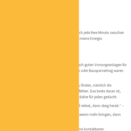
Zertifizierte Sachwertspezialistin
Lieblingsorte:
Mein Lieblingsort ist mein Garten, da verbringe ich jede freie Minute zwischen
Beeten von Gemüsen und Blumen. Da tanke ich meine Energie.
Persönliches:
Mein Mann und ich haben vor einigen Jahren nach guten Vorsorgeanlagen für
unsere Kinder gesucht denn mit einem Sparbuch oder Bausparvertrag waren
wir nicht zufrieden.
Und es ist uns auch gelungen ein top Produkt zu finden, nämlich die
Edelmetalle, welche wir mit Freuden weiter empfehlen. Das beste daran ist,
dass man mit kleinen Beträgen anfangen kann, daher für jeden gedacht.
„Wenn du merkst, dass du auf einem toten Pferd reitest, dann steig herab.“ –
Wenn du siehst, dass deine Anlagen dir keinen Gewinn mehr bringen, dann
steig heraus, ehe es zu spät ist.
Wenn du mehr wissen willst, kannst du mich gerne kontaktieren.