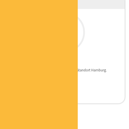
JÜRGEN JÄGER
COACH
Ich vertrete als Coach für erfolgspfad den Standort Hamburg.
Kosten...
CHRISTIANE MARTIN