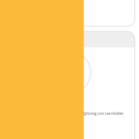
CLAUDIA MARKOVIC
ONLINE QIGONG TRAINERIN
Qualifikation: Tier-1-Lehrer-Zertifikat für QiGong von Lee Holden
und bin...