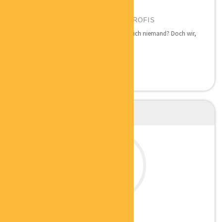
HARTMUT DIETERLE
GESCHÄFTSFÜHRUNG BELEGPROFIS
Niemand macht gerne Buchhaltung. Wirklich niemand? Doch wir,
denn wir...
ANGELA VOLZ
ERFOLGSMENTORIN