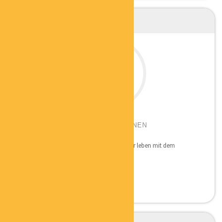
NINA SCHWEPPE
BESSER LEBEN MIT DEM EIGENEN
BIORHYTHMUS
Die Maxime von BEB-Schweppe ist: „Besser leben mit dem
eigenen...