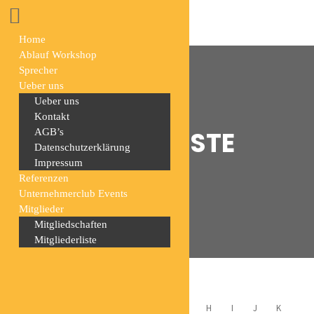
Home
Ablauf Workshop
Sprecher
Ueber uns
Ueber uns
Kontakt
MITGLIEDERLISTE
AGB’s
Datenschutzerklärung
Impressum
Home
Mitgliederliste
Referenzen
Unternehmerclub Events
Mitglieder
Mitgliedschaften
Mitgliederliste
ALL
A
B
C
D
E
F
G
H
I
J
K