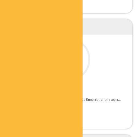
PATRICK HARDTKE
KÜNSTLER
– Ich zeichne gerne, sei es Illustrationen aus Kinderbüchern oder...