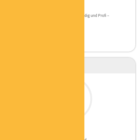
CHRISTIANE MARTIN
MENTALCOACH
Qualifikation: Mehr als 13 Jahre Selbstständig und Profi –
Netzwerkerin...
CARSTEN WERNER
GESCHÄFTSFÜHRER
Hier findet Ihr mehr zu Carsten’s Backround