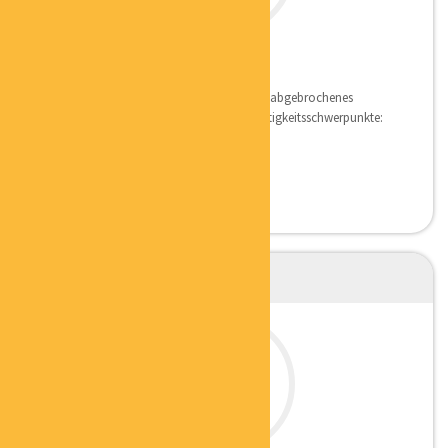
GUNDO SANDERS
DER SICHTBARMACHER
Qualifikation Gelernter Verlagskaufmann, abgebrochenes
Jurastudium, Berufserfahrung seit 1971 Tätigkeitsschwerpunkte:
...