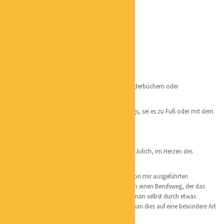
PATRICK HARDTKE
POSITION:
KÜNSTLER
PHONE:
+4915756030336
EMAIL:
PHARDTKE@WEB.DE
CATEGORIES:
GRAFIK / KUNST
LOCATION:
JÜLICH
– Ich zeichne gerne, sei es Illustrationen aus Kinderbüchern oder
Unterwasserwelten anhand von Fotografien.
– Als Ausgleich bin ich viel in der Natur unterwegs, sei es zu Fuß oder mit dem
Fahrrad
Aufgewachsen bin ich im Kreis Düren, im Raum Jülich, im Herzen des
Braunkohlereviers.
Im laufe des Jahres 2022 werde ich, den lange von mir ausgeführten
Handwerksberuf als Schreiner eintauschen gegen einen Berufsweg, der das
Zeichnen mehr in den Fokus rückt. Denn wenn man selbst durch etwas
inspiriert, bewegt und motiviert wird, möchte man dies auf eine besondere Art
und Weise an andere weitergeben.