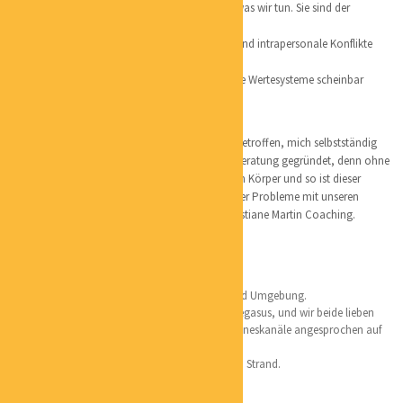
Die Werte bestimmen, was uns wichtig ist und was wir tun. Sie sind der
Bestandteil unserer
Identität und unseres Selbstkonzeptes. Äußere und intrapersonale Konflikte
können da ihren
Ausgangspunkt erreichen, wo zwei verschiedene Wertesysteme scheinbar
unvereinbar
aufeinandertreffen.
Ich habe vor über 13 Jahren die Entscheidung getroffen, mich selbstständig
zu machen und Christiane Martin Gesundheitsberatung gegründet, denn ohne
Gesundheit geht nichts. Wir haben nur den einen Körper und so ist dieser
Name entstanden. Da ein sehr großer Teil unserer Probleme mit unseren
Gedanken Karussel zu tun hat heißt es nun Christiane Martin Coaching.
Lieblingsorte:
Hamburg, meine Perle, ich liebe diese Stadt und Umgebung.
Lüneburger Heide, hier lebt mein Islandpferd Pegasus, und wir beide lieben
die Natur und das Coaching. Es werden alle Sinneskanäle angesprochen auf
allen Ebenen beim Pferdecoaching.
Peter Ording – einfach schön an diesem breiten Strand.
Persönliches: