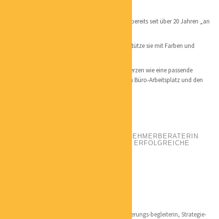
geboren in Nordrhein-Westfalen
Hamburg als Wahlheimat – mittlerweile bin ich bereits seit über 20 Jahren „an
Bord“.
Ich liebe den Umgang mit Menschen und unterstütze sie mit Farben und
Formen.
Mit liegt ein gutes Arbeitsumfeld genauso am Herzen wie eine passende
häusliche Umgebung, d.h. ich finde den exakten Büro-Arbeitsplatz und den
richtigen Ort für den Relax Sessel zu Hause.
DR. STEFFI LANGE
POSITION:
GRÜNDER- UND UNTERNEHMERBERATERIN
WEGBEREITERIN FÜR NACHHALTIG ERFOLGREICHE
SELBSTÄNDIGE
PHONE:
01735845751
EMAIL:
S.LANGE@BWL-LANGE.DE
CATEGORIES:
COACHING
LOCATION:
MAGDEBURG
Qualifikation:
Betriebswirtschaft und Fördermittel
Nachhaltigkeitsmanagerin, Gründer- u. Veränderungs-begleiterin, Strategie-