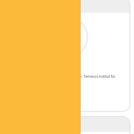
EVA REINARTZ
FENG SHUI BERATERIN
Qualifikation: Homestagerin Ausbildungen: Temenos Institut für
Feng Shui + Geomantie...