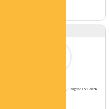
CLAUDIA MARKOVIC
ONLINE QIGONG TRAINERIN
Qualifikation: Tier-1-Lehrer-Zertifikat für QiGong von Lee Holden
und bin...