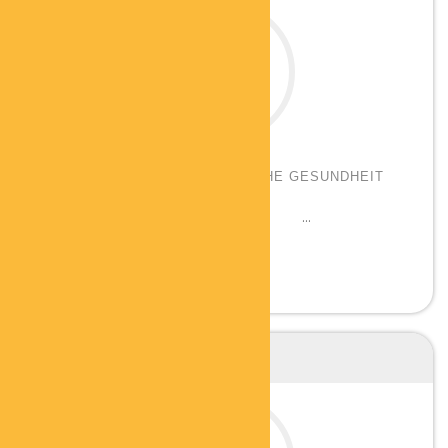
ANDREA VOLLBEDING
BERATERIN FÜR GANZHEITLICHE GESUNDHEIT
UND FITNESS
Qualifikationen: Beraterin für Gesundheit, ...