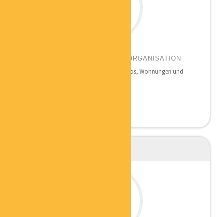
CLAUDIA LUTH
ORDNUNG FÜR ORDNER BÜROORGANISATION
Seit 2009 ordne und systematisiere ich Büros, Wohnungen und
Häuser...