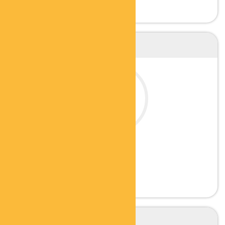
ULRICH FÖRDERER
GESUNDHEITSBERATER