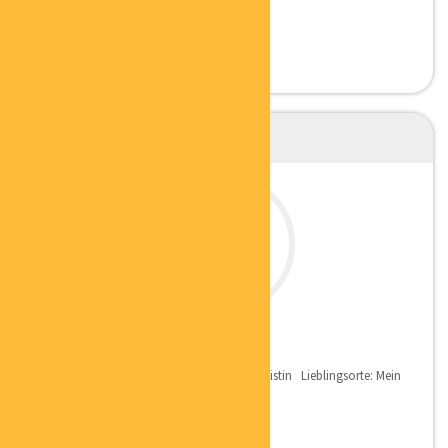
UNTERNEHMENSBERATER
HELENA FRIESEN
SACHWERTSPEZIALISTIN
Qualifikation: Zertifizierte Sachwertspezialistin Lieblingsorte: Mein
Lieblingsort ist mein Garten,...