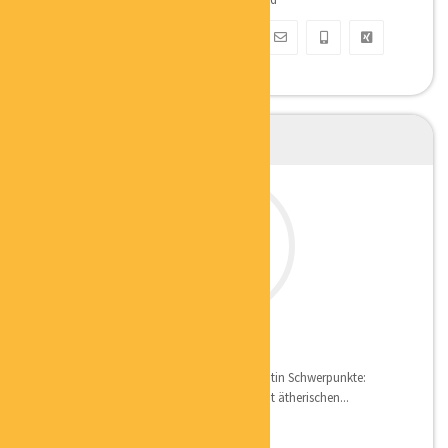
MELANIE EICHMANN
MASSAGETHERAPEUTIN
Qualifikation: InTouch Massagetherapeutin Schwerpunkte:
Individuelle Massagen, Massagetechnik mit ätherischen...