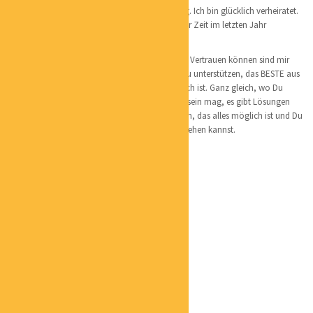
Geboren und aufgewachsen bin ich in Hamburg. Ich bin glücklich verheiratet.
Unser großer Kinderwunsch hat sich nach langer Zeit im letzten Jahr
verwirklicht. Ich bin Mutter von einem Sohn.
Ein ehrliches Miteinander. Loyalität und wirklich Vertrauen können sind mir
sehr wichtig im Leben. Ich liebe es, Menschen zu unterstützen, das BESTE aus
sich herauszuholen. Zu zeigen, das alles möglich ist. Ganz gleich, wo Du
gerade stehst, wie schwierig auch die Situation sein mag, es gibt Lösungen
und ich bin gerne die Begleitung dafür, zu zeigen, das alles möglich ist und Du
mutig, erfolgreich und lebensfroh deinen Weg gehen kannst.
Team Christiane Martin Coaching:
Claudia Luth
Ordnung für Ordner
Alexander Schneiderbanger
ASS Marketing