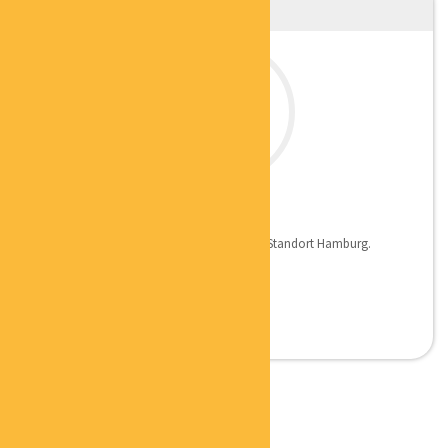
JÜRGEN JÄGER
COACH
Ich vertrete als Coach für erfolgspfad den Standort Hamburg.
Kosten...
CHRISTIANE MARTIN