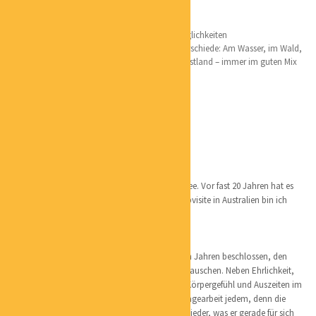
Lieblingsorte:
Hamburg natürlich mit allen wunderbaren Möglichkeiten
Ich bin gern in der Natur und mag all ihre Unterschiede: Am Wasser, im Wald,
in den Bergen oder plattes Land, Inseln oder Festland – immer im guten Mix
mit Ruhe und positiven Menschen
Australien – großartiger Kontinent!
überall, wo Blumen sind
Persönliches:
Geboren und aufgewachsen bin ich an der Ostsee. Vor fast 20 Jahren hat es
mich nach Hamburg gezogen – mit kurzer Stippvisite in Australien bin ich
wieder hierher zurückgekehrt.
Ich liebe Körper und habe deshalb vor mehreren Jahren beschlossen, den
Büroarbeitsplatz gegen einen Massagetisch zu tauschen. Neben Ehrlichkeit,
Respekt und Wertschätzung sind mir ein gutes Körpergefühl und Auszeiten im
Alltag wichtig. Das vermittle ich in meiner Massagearbeit jedem, denn die
Menschen sind individuell. So bekommt bei mir jeder, was er gerade für sich