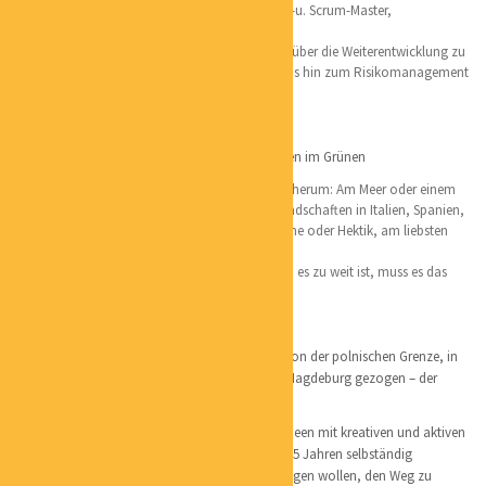
und Positionierungsexpertin, Agilecoach, OKR-u. Scrum-Master,
Sanierungsberaterin
Schwerpunkte: Beratung von der Gründung an über die Weiterentwicklung zu
rentablen, umweltschonenden Unternehmen bis hin zum Risikomanagement
und der Unternehmensübergabe
Lieblingsorte:
Ostsee, am liebsten der Darß und mein Häuschen im Grünen
Ich mag Familie, Natur und viel Grün um mich herum: Am Meer oder einem
See, in den Bergen in Österreich,
herrlichen Landschaften in Italien, Spanien,
Portugal, einer Insel oder im Museum – mit Ruhe oder Hektik, am liebsten
mit fröhlichen Menschen
Gern kurve ich mit meinem e-Bike herum, wenn es zu weit ist, muss es das
eAuto sein
Persönliches:
Geboren und aufgewachsen bin ich nicht weit von der polnischen Grenze, in
Cottbus. Vor über 40 Jahren hat es mich nach Magdeburg gezogen – der
Liebe wegen und ich bin immer noch hier;)
Ich bin unheimlich kreativ und möchte meine Ideen mit kreativen und aktiven
Menschen umsetzen. Daher habe ich mich vor 15 Jahren selbständig
gemacht, um denen, die diesen Schritt auch wagen wollen, den Weg zu