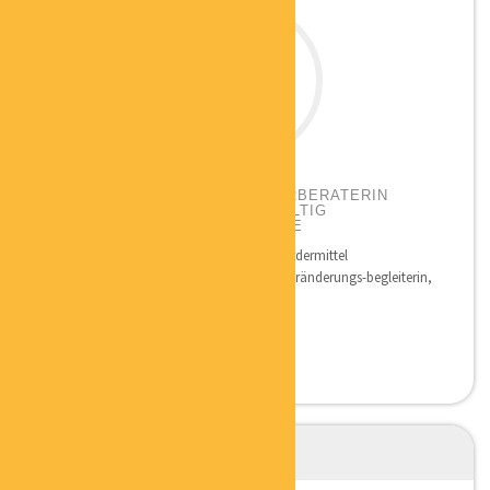
DR. STEFFI LANGE
GRÜNDER- UND UNTERNEHMERBERATERIN
WEGBEREITERIN FÜR NACHHALTIG
ERFOLGREICHE SELBSTÄNDIGE
Qualifikation: Betriebswirtschaft und Fördermittel
Nachhaltigkeitsmanagerin, Gründer- u. Veränderungs-begleiterin,
Strategie-und...