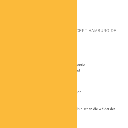
EVA REINARTZ
POSITION:
FENG SHUI BERATERIN
PHONE:
+4940 639 17 660
EMAIL:
KONTAKT@PERSONAL-CONCEPT-HAMBURG.DE
LOCATION:
HAMBURG
Qualifikation:
Homestagerin
Ausbildungen:
Temenos Institut für Feng Shui + Geomantie
Larry Sang
– American Feng Shui Institut
Coach –
Landsiedel Institut
DIE – Profilpass
Industriekauffrau / Personalkauffrau / Ausbilderin
Lieblingsorte
überall dort, wo es Wasser und Weite gibt und ein bischen die Wälder des
Bergischen Landes
Persönliches