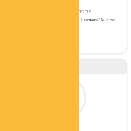
HARTMUT DIETERLE
GESCHÄFTSFÜHRUNG BELEGPROFIS
Niemand macht gerne Buchhaltung. Wirklich niemand? Doch wir,
denn wir...
ANGELA VOLZ
ERFOLGSMENTORIN