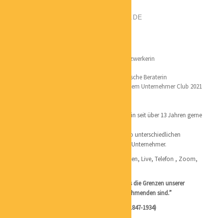
POSITION:
MENTALCOACH
PHONE:
+491608144720
EMAIL:
CM@MARTIN-LIVEBALANCE.DE
CATEGORIES:
COACHING
LOCATION:
HAMBURG
Qualifikation:
Mehr als 13 Jahre Selbstständig und Profi – Netzwerkerin
Gross- und Außenhandelskauffrau
Studium zum Personal Coach und Psychologische Beraterin
Gründerin von Martins Round Table 2016 und dem Unternehmer Club 2021
Ich lebe das, was mich wirklich begeistert und bin seit über 13 Jahren gerne
die
Begleitung in Veränderungsprozessen bei den so unterschiedlichen
Herausforderungen für Solo Selbstständige und Unternehmer.
Coaching ganz individuell nach deinen Wünschen, Live, Telefon , Zoom,
Seminare und Pferdecoaching.
“Der häufigste Fehler liegt in der Annahme, dass die Grenzen unserer
Wahrnehmung auch die Grenzen des Wahrzunehmenden sind.”
G.W. Leadbeater, amerikanischer Schriftsteller (1847-1934)