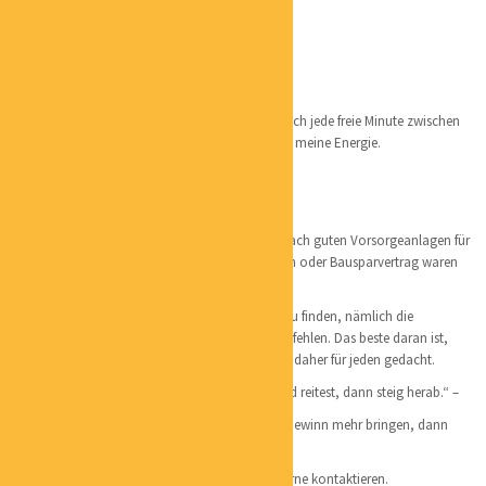
Zertifizierte Sachwertspezialistin
Lieblingsorte:
Mein Lieblingsort ist mein Garten, da verbringe ich jede freie Minute zwischen
Beeten von Gemüsen und Blumen. Da tanke ich meine Energie.
Persönliches:
Mein Mann und ich haben vor einigen Jahren nach guten Vorsorgeanlagen für
unsere Kinder gesucht denn mit einem Sparbuch oder Bausparvertrag waren
wir nicht zufrieden.
Und es ist uns auch gelungen ein top Produkt zu finden, nämlich die
Edelmetalle, welche wir mit Freuden weiter empfehlen. Das beste daran ist,
dass man mit kleinen Beträgen anfangen kann, daher für jeden gedacht.
„Wenn du merkst, dass du auf einem toten Pferd reitest, dann steig herab.“ –
Wenn du siehst, dass deine Anlagen dir keinen Gewinn mehr bringen, dann
steig heraus, ehe es zu spät ist.
Wenn du mehr wissen willst, kannst du mich gerne kontaktieren.