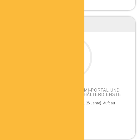
SABINE SERNAU
PORTALBETREIBERIN ZEITFORMI-PORTAL UND
ZEITFORMI – INHABERIN HAUSHÄLTERDIENSTE
Qualifikation: Unternehmerin seit 1998 (ca. 25 Jahre). Aufbau
mehrerer eigener...