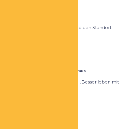
Jürgen Jäger
Coach
Ich vertrete als Coach für erfolgspfad den Standort
Hamburg. Kosten...
Nina Schweppe
Besser leben mit dem eigenen Biorhythmus
Die Maxime von BEB-Schweppe ist: „Besser leben mit
dem eigenen...