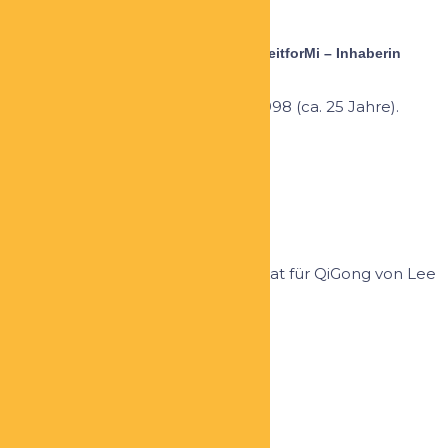
Sabine Sernau
Portalbetreiberin ZeitforMi-Portal und ZeitforMi – Inhaberin
Haushälterdienste
Qualifikation: Unternehmerin seit 1998 (ca. 25 Jahre).
Aufbau mehrerer eigener...
CLAUDIA MARKOVIC
Online QiGong Trainerin
Qualifikation: Tier-1-Lehrer-Zertifikat für QiGong von Lee
Holden und bin...
ANGELA VOLZ
Erfolgsmentorin