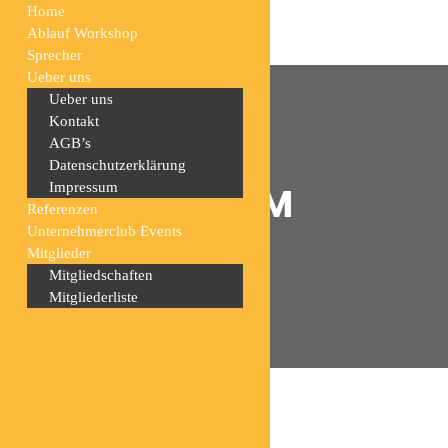
Home
Ablauf Workshop
Sprecher
Ueber uns
Ueber uns
Kontakt
AGB’s
Datenschutzerklärung
ARCHIV:
Impressum
TEAM
Referenzen
Unternehmerclub Events
Mitglieder
Home
Archiv:
Team
Mitgliedschaften
Mitgliederliste
All
a
b
c