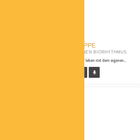
NINA SCHWEPPE
BESSER LEBEN MIT DEM EIGENEN BIORHYTHMUS
Die Maxime von BEB-Schweppe ist: „Besser leben mit dem eigenen...