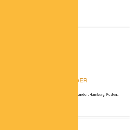
JÜRGEN JÄGER
COACH
Ich vertrete als Coach für erfolgspfad den Standort Hamburg. Kosten...