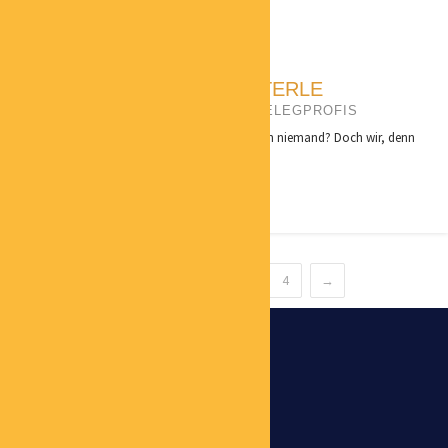
HARTMUT DIETERLE
GESCHÄFTSFÜHRUNG BELEGPROFIS
Niemand macht gerne Buchhaltung. Wirklich niemand? Doch wir, denn
wir...
←
1
2
3
4
→
WICHTIGE LINKS