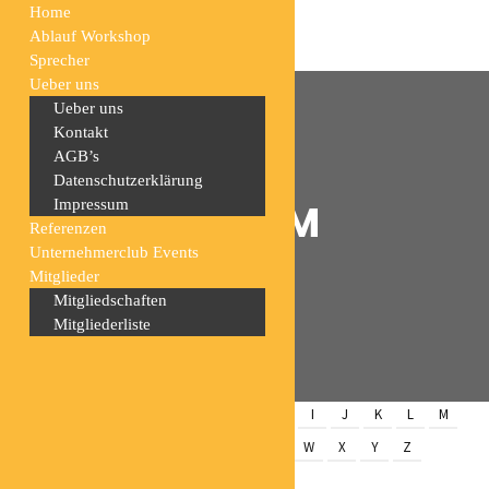
Home
Ablauf Workshop
Sprecher
Ueber uns
Ueber uns
Kontakt
AGB’s
Datenschutzerklärung
ARCHIV:
Impressum
TEAM
Referenzen
Unternehmerclub Events
Mitglieder
Home
Archiv:
Team
Mitgliedschaften
Mitgliederliste
ALL
A
B
C
D
E
F
G
H
I
J
K
L
M
N
O
P
Q
R
S
T
U
V
W
X
Y
Z