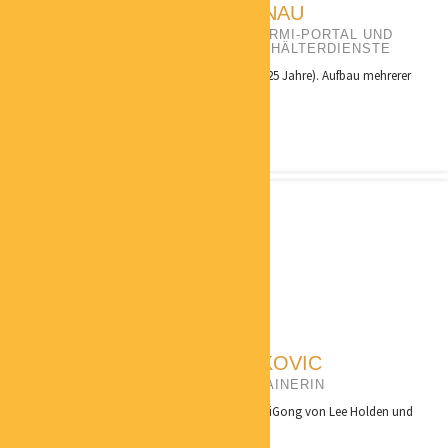
SABINE SERNAU
PORTALBETREIBERIN ZEITFORMI-PORTAL UND
ZEITFORMI – INHABERIN HAUSHÄLTERDIENSTE
Qualifikation: Unternehmerin seit 1998 (ca. 25 Jahre). Aufbau mehrerer
eigener...
CLAUDIA MARKOVIC
ONLINE QIGONG TRAINERIN
Qualifikation: Tier-1-Lehrer-Zertifikat für QiGong von Lee Holden und
bin...