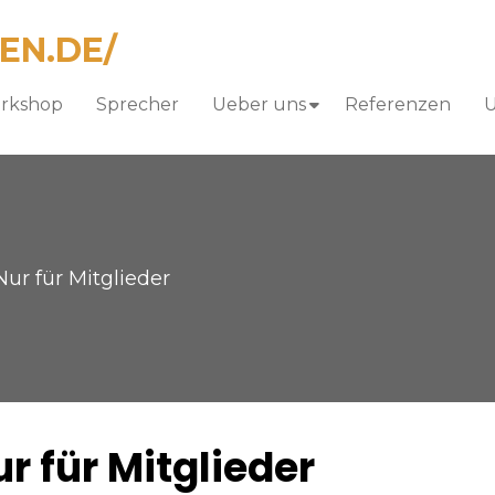
orkshop
Sprecher
Ueber uns
Referenzen
U
ur für Mitglieder
r für Mitglieder