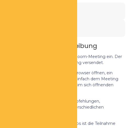
Veranstaltungsdatum:
20. Juni 2025
Veranstaltungszeit:
08:00
Veranstaltungsbeschreibung
Wir laden Sie zu einem geplanten Zoom-Meeting ein. Der
Link wird nach erfolgter Registrierung versendet.
Einfach den Link kopieren und im Browser öffnen, ein
kleines Plugin wird installiert, dann einfach dem Meeting
beitreten, ggf muss man nochmals im sich öffnenden
Fenster bestätigen.
Unternehmerischer Austausch, Empfehlungen,
Weiterbildungen, Sprecher aus unterschiedlichen
Bereichen.
Für Mitglieder des Unternehmerclubs ist die Teilnahme