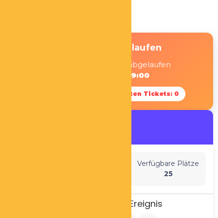
kostenfrei.
❌ Ereignis abgelaufen
Dieses Ereignis ist am abgelaufen
20. Juni 2025 09:00
🎟 Gesamtzahl der verkauften Tickets: 0
Organisiert Von:
Christiane Martin
Sitzplätze insgesamt
Verfügbare Plätze
25
25
Teilen Sie Dieses Ereignis