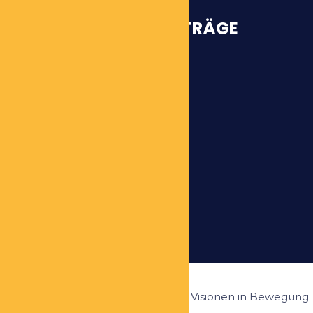
INTERESSANTE BEITRÄGE
Warum?
Vorstellung Workshop
Unsere Werte
Ziele und Visionen
All rights reserved 2024 - Ziele und Visionen in Bewegung
setzen