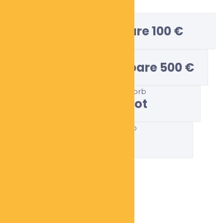
In den Warenkorb
Anzahlung 250 € spare 100 €
250,00
€
In den Warenkorb
Anzahlung 500 € spare 500 €
500,00
€
In den Warenkorb
Frühbucherangebot
2.800,00
€
In den Warenkorb
Kombo
5.300,00
€