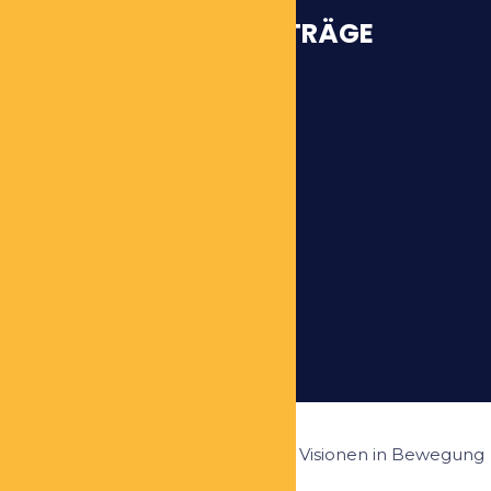
INTERESSANTE BEITRÄGE
Warum?
Vorstellung Workshop
Unsere Werte
Ziele und Visionen
All rights reserved 2024 - Ziele und Visionen in Bewegung
setzen