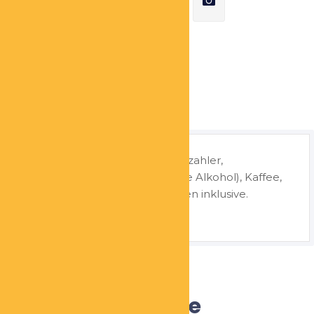
Share
Beschreibung
Wochenend-Workshop für Vollzahler,
Übernachtung, Getränke (Ohne Alkohol), Kaffee,
Kuchen, Snacks und Mittagessen inklusive.
Ähnliche Produkte