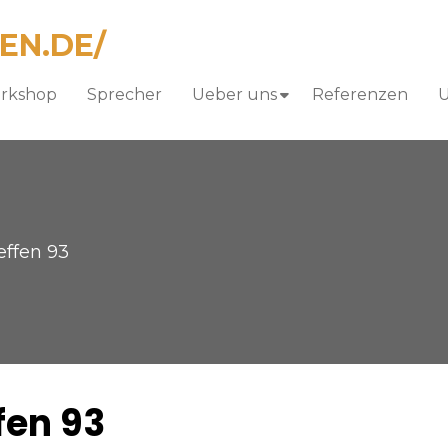
orkshop
Sprecher
Ueber uns
Referenzen
U
ffen 93
fen 93