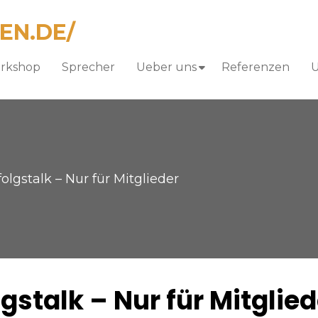
orkshop
Sprecher
Ueber uns
Referenzen
U
lgstalk – Nur für Mitglieder
stalk – Nur für Mitglied