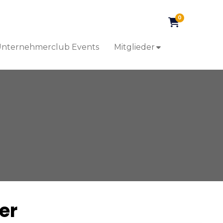
0
nternehmerclub Events
Mitglieder
er