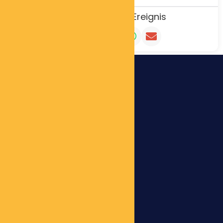
Teilen Sie Dieses Ereignis
WICHTIGE LINKS
Datenschutzerklärung
Impressum
Mein Konto
Cookie-Richtlinie (EU)