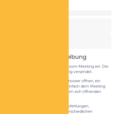
Mitglieder
Veranstaltungsdatum:
11. April 2025
Veranstaltungszeit:
08:00
Veranstaltungsbeschreibung
Wir laden Sie zu einem geplanten Zoom-Meeting ein. Der
Link wird nach erfolgter Registrierung versendet.
Einfach den Link kopieren und im Browser öffnen, ein
kleines Plugin wird installiert, dann einfach dem Meeting
beitreten, ggf muss man nochmals im sich öffnenden
Fenster bestätigen.
Unternehmerischer Austausch, Empfehlungen,
Weiterbildungen, Sprecher aus unterschiedlichen