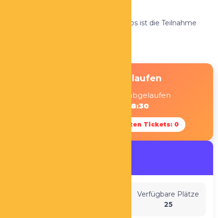
Bereichen.
Für Mitglieder des Unternehmerclubs ist die Teilnahme
kostenfrei.
❌ Ereignis abgelaufen
Dieses Ereignis ist am abgelaufen
11. April 2025 08:30
🎟 Gesamtzahl der verkauften Tickets: 0
Organisiert Von:
Christiane Martin
Sitzplätze insgesamt
Verfügbare Plätze
25
25