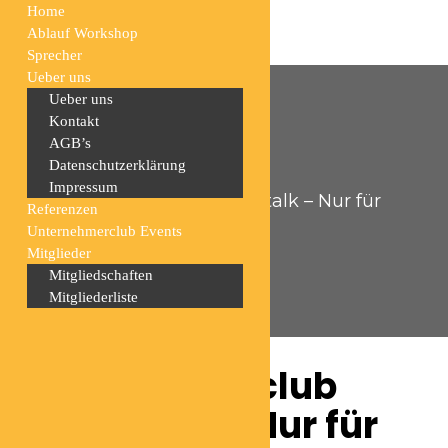
Home
Ablauf Workshop
Sprecher
Ueber uns
Ueber uns
Kontakt
AGB’s
Datenschutzerklärung
Home
Events
Impressum
Unternehmerclub Erfolgstalk – Nur für
Referenzen
Mitglieder
Unternehmerclub Events
Mitglieder
Mitgliedschaften
Mitgliederliste
Unternehmerclub
Erfolgstalk – Nur für