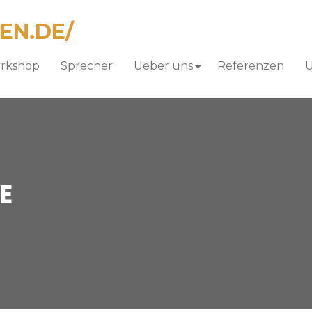
orkshop
Sprecher
Ueber uns
Referenzen
U
E